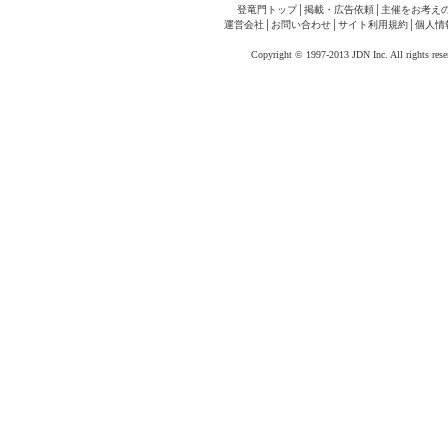
登竜門トップ
│
掲載・広告依頼
│
主催をお考え
運営会社
│
お問い合わせ
│
サイト利用規約
│
個人情
Copyright © 1997-2013 JDN Inc. All rights rese