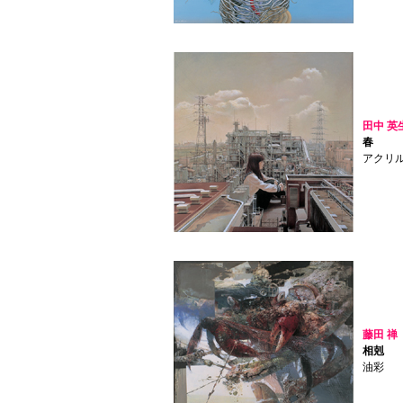
田中 英
春
アクリ
藤田 禅
相剋
油彩