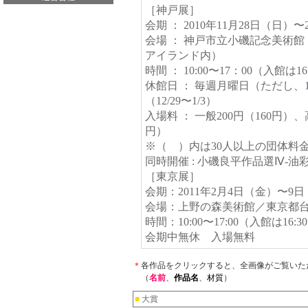
［神戸展］
会期 ： 2010年11月28日（日）〜
会場 ： 神戸市立小磯記念美術館
アイランド内）
時間 ： 10:00〜17：00（入館は1
休館日 ： 毎週月曜日（ただし、1
（12/29〜1/3）
入場料 ： 一般200円（160円）、
円）
※（ ）内は30人以上の団体料
同時開催 : 小磯良平作品選Ⅳ-油彩
［東京展］
会期：2011年2月4日（金）〜9
会場：上野の森美術館／東京都台
時間：10:00〜17:00（入館は16:
会期中無休 入場無料
＊
各作品をクリックすると、全画像がご覧いた
（
名前
、
作品名
、
材質
）
■
大賞