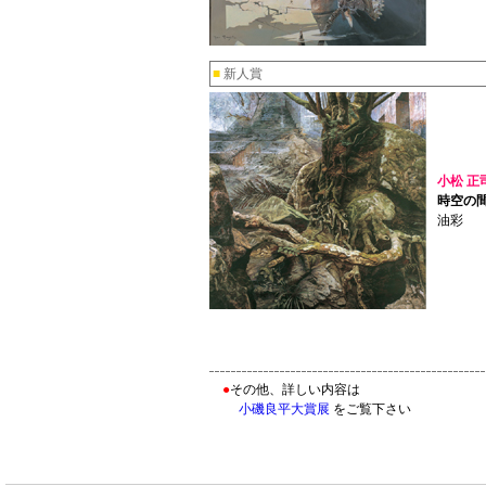
■
新人賞
小松 正
時空の
油彩
●
その他、詳しい内容は
小磯良平大賞展
をご覧下さい