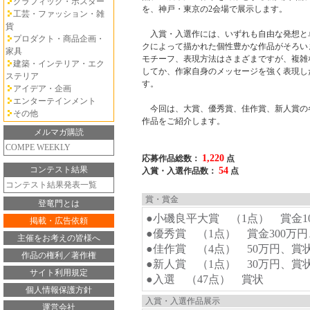
グラフィック・ポスター
を、神戸・東京の2会場で展示します。
工芸・ファッション・雑
貨
入賞・入選作には、いずれも自由な発想と
プロダクト・商品企画・
クによって描かれた個性豊かな作品がそろい
家具
モチーフ、表現方法はさまざまですが、複雑
建築・インテリア・エク
してか、作家自身のメッセージを強く表現し
ステリア
す。
アイデア・企画
エンターテインメント
今回は、大賞、優秀賞、佳作賞、新人賞の
その他
作品をご紹介します。
メルマガ購読
COMPE WEEKLY
1,220
応募作品総数：
点
コンテスト結果
54
入賞・入選作品数：
点
コンテスト結果発表一覧
賞・賞金
登竜門とは
●小磯良平大賞 （1点） 賞金1
掲載・広告依頼
●優秀賞 （1点） 賞金300万
主催をお考えの皆様へ
●佳作賞 （4点） 50万円、賞
作品の権利／著作権
●新人賞 （1点） 30万円、賞
サイト利用規定
●入選 （47点） 賞状
個人情報保護方針
入賞・入選作品展示
運営会社