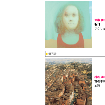
大槻 和
明日
アクリ
■
優秀賞
神谷 満
古都早
油彩