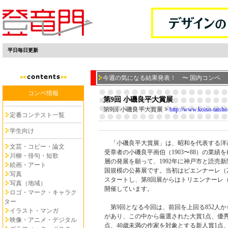
平日毎日更新
今週の気になる結果発表！ 〜 国内コンペ
コンペ情報
第9回 小磯良平大賞展
第9回 小磯良平大賞展
>
http://www.koiso-taisho.
定番コンテスト一覧
学生向け
「小磯良平大賞展」は、昭和を代表する洋
文芸・コピー・論文
受章者の小磯良平画伯（1903〜88）の業績
川柳・俳句・短歌
層の発展を願って、1992年に神戸市と読売
絵画・アート
国規模の公募展です。当初はビエンナーレ（
写真
スタートし、第8回展からはトリエンナーレ（
写真（地域）
開催しています。
ロゴ・マーク・キャラク
ター
第9回となる今回は、前回を上回る852人から
イラスト・マンガ
があり、この中から厳選された大賞1点、優秀
映像・アニメ・デジタル
点、40歳未満の作家を対象とする新人賞1点、