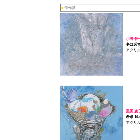
■
佳作賞
小野 伸
冬は必
アクリ
黒田 恵
希求 10-
アクリ