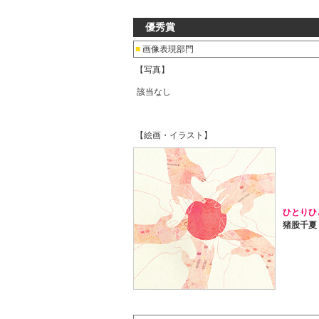
優秀賞
■
画像表現部門
【写真】
該当なし
【絵画・イラスト】
ひとりひ
猪股千夏