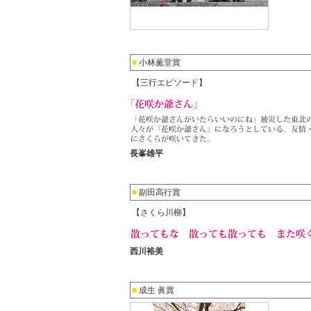
■
小林薫堂賞
【三行エピソード】
長峯雄平
■
副田高行賞
【さくら川柳】
西川裕美
■
成生 眞賞