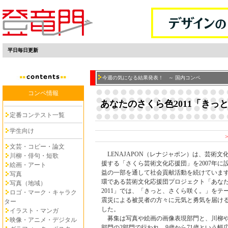
平日毎日更新
今週の気になる結果発表！ ～ 国内コンペ
コンペ情報
あなたのさくら色2011「きっ
定番コンテスト一覧
学生向け
文芸・コピー・論文
LENAJAPON（レナジャポン）は、芸術文
川柳・俳句・短歌
援する「さくら芸術文化応援団」を2007年に
絵画・アート
益の一部を通して社会貢献活動を続けていま
写真
環である芸術文化応援団プロジェクト「あな
写真（地域）
2011」では、「きっと、さくら咲く。」をテ
ロゴ・マーク・キャラク
震災による被災者の方々に元気と勇気を届け
ター
した。
イラスト・マンガ
募集は写真や絵画の画像表現部門と、川柳や
映像・アニメ・デジタル
部門の2部門で行われ、9歳から71歳という幅