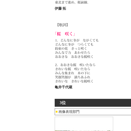
伊藤 拓
【歌詞】
亀井千代蔵
3位
■
画像表現部門