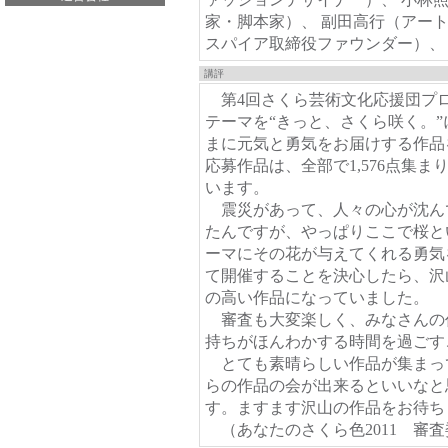
家・脚本家）、 副田高行（アート
スパイア取締役ファウンダー）、
講評
第4回さくら芸術文化応援団プロ
テーマを“きっと、さくら咲く。
まに元気と勇気をお届けする作品
応募作品は、全部で1,576点集
います。
震災があって、人々の心が沈ん
たんですが、やっぱりここで桜と
ーマにその花が与えてくれる勇気
て開催することを決心したら、沢
の高い作品になっていました。
審査も大変楽しく、みなさんの
持ちがほんわかする時間を過ごす
とても素晴らしい作品が集まっ
らの作品の会が出来るといいなと
す。ますます沢山の作品をお待ち
（あなたのさくら色2011 審