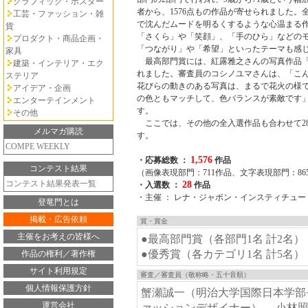
グラフィック・ポスター
者から、1576点もの作品が寄せられました。
工芸・ファッション・雑
で沈んだムードを明るくするような心温まる
貨
「さくら」や「笑顔」、「手のひら」などの
プロダクト・商品企画・
「つながり」や「希望」といったテーマも感
家具
最高部門賞には、紅露雅之さんの写真作品「
建築・インテリア・エク
れました。審査員のコシノユマさんは、「こ
ステリア
花びらの動きのある写真は、まるで花火の様
アイデア・企画
の色ともマッチして、色バランスが素敵です
エンターテインメント
す。
その他
ここでは、その他の全入選作品も合わせて2
メルマガ購読
す。
COMPE WEEKLY
1,576
・応募総数 ：
作品
コンテスト結果
（画像表現部門：711作品、文字表現部門：86
コンテスト結果発表一覧
28
・入選数 ：
作品
・主催 ： レナ・ジャポン・インスティチュー
登竜門とは
掲載・広告依頼
賞・賞金
主催をお考えの皆様へ
●最高部門賞（各部門1名 計2名
●優秀賞（各カテゴリ1名 計5名
作品の権利／著作権
サイト利用規定
審査／審査員（敬称略・五十音順）
個人情報保護方針
蟹瀬誠一（明治大学国際日本学部
運営会社
ァッションデザイナー）、 小林