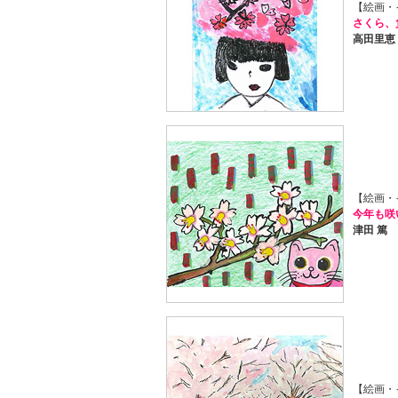
【絵画・
さくら、
高田里恵
【絵画・
今年も咲
津田 篤
【絵画・