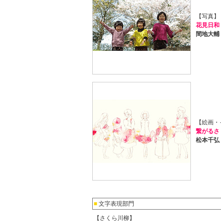
【写真】
花見日和
間地大輔
【絵画・
繋がるさ
松本千弘
■
文字表現部門
【さくら川柳】