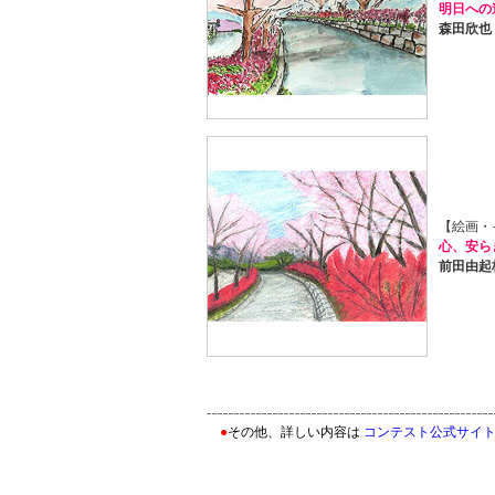
明日への
森田欣也
【絵画・
心、安ら
前田由起
●
その他、詳しい内容は
コンテスト公式サイ