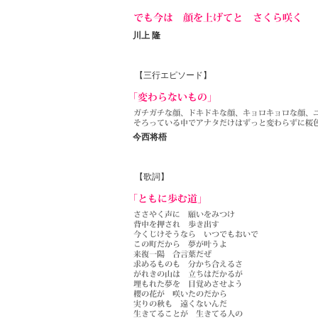
川上 隆
【三行エピソード】
今西将梧
【歌詞】