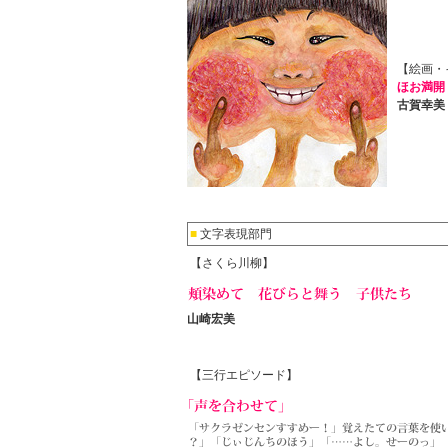
【絵画・
ほお満開
古賀幸美
■
文字表現部門
【さくら川柳】
山崎宏美
【三行エピソード】