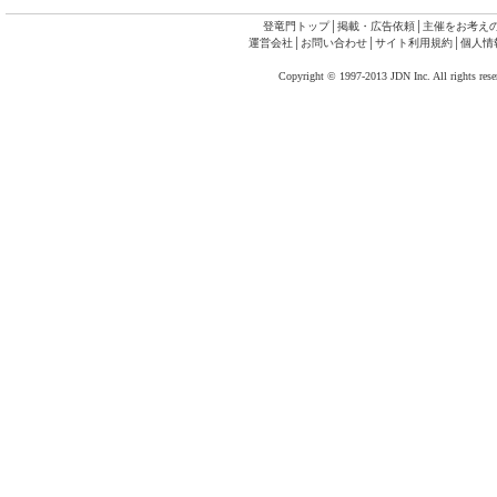
登竜門トップ
│
掲載・広告依頼
│
主催をお考え
運営会社
│
お問い合わせ
│
サイト利用規約
│
個人情
Copyright © 1997-2013 JDN Inc. All rights rese