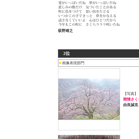
荻野靖之
2位
■
画像表現部門
【写真】
雨情さく
由良誠克