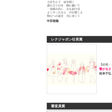
中田裕敬
レナジャポン社長賞
【絵画・
繋がるさ
松本千弘
審査員賞