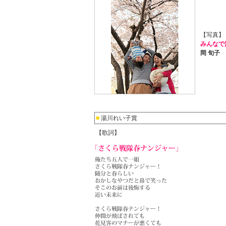
【写真】
みんなで
岡 旬子
■
湯川れい子賞
【歌詞】