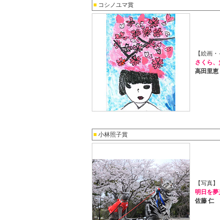
■
コシノユマ賞
【絵画・
さくら、
高田里恵
■
小林照子賞
【写真】
明日を夢
佐藤 仁