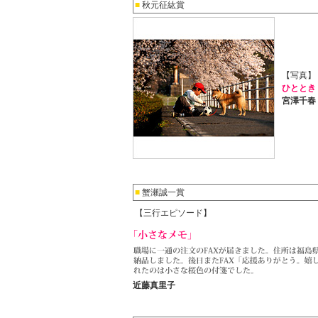
■
秋元征紘賞
【写真】
ひととき
宮澤千春
■
蟹瀬誠一賞
【三行エピソード】
近藤真里子