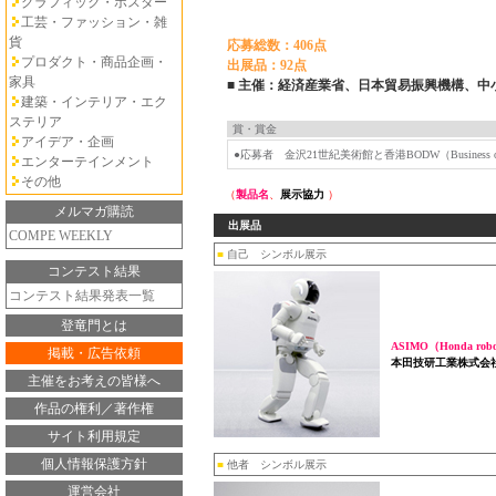
グラフィック・ポスター
工芸・ファッション・雑
貨
応募総数：406点
プロダクト・商品企画・
出展品：92点
家具
■ 主催：経済産業省、日本貿易振興機構、中
建築・インテリア・エク
ステリア
賞・賞金
アイデア・企画
●応募者 金沢21世紀美術館と香港BODW（Business of
エンターテインメント
その他
（
製品名
、
展示協力
）
メルマガ購読
出展品
COMPE WEEKLY
■
自己 シンボル展示
コンテスト結果
コンテスト結果発表一覧
登竜門とは
ASIMO（Honda rob
掲載・広告依頼
本田技研工業株式会
主催をお考えの皆様へ
作品の権利／著作権
サイト利用規定
個人情報保護方針
■
他者 シンボル展示
運営会社