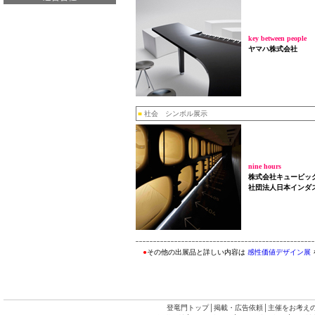
key between people
ヤマハ株式会社
■
社会 シンボル展示
nine hours
株式会社キュービッ
社団法人日本インダ
●
その他の出展品と詳しい内容は
感性価値デザイン展
登竜門トップ
│
掲載・広告依頼
│
主催をお考え