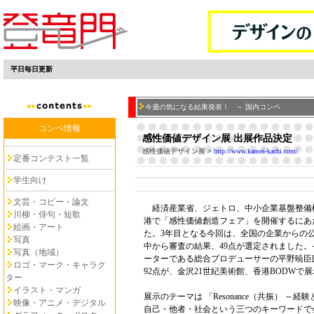
平日毎日更新
今週の気になる結果発表！ ～ 国内コンペ
コンペ情報
感性価値デザイン展 出展作品決定
感性価値デザイン展
>
http://www.kansei-kachi.com/
定番コンテスト一覧
学生向け
文芸・コピー・論文
経済産業省、ジェトロ、中小企業基盤整備機
川柳・俳句・短歌
港で「感性価値創造フェア」を開催するにあ
絵画・アート
た。3年目となる今回は、全国の企業からの公
写真
中から審査の結果、49点が選定されました
写真（地域）
ーターである総合プロデューサーの平野暁臣
ロゴ・マーク・キャラク
92点が、金沢21世紀美術館、香港BODWで
ター
イラスト・マンガ
展示のテーマは 「Resonance（共振） ～
映像・アニメ・デジタル
自己・他者・社会という三つのキーワードで