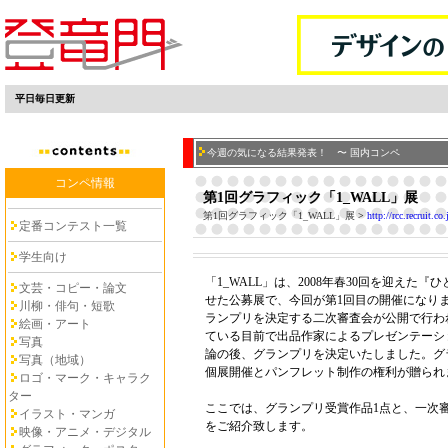
平日毎日更新
今週の気になる結果発表！ 〜 国内コンペ
コンペ情報
第1回グラフィック「1_WALL」展
第1回グラフィック「1_WALL」展
>
http://rcc.recruit.c
定番コンテスト一覧
学生向け
「1_WALL」は、2008年春30回を迎えた
文芸・コピー・論文
せた公募展で、今回が第1回目の開催になりま
川柳・俳句・短歌
ランプリを決定する二次審査会が公開で行わ
絵画・アート
ている目前で出品作家によるプレゼンテーシ
写真
論の後、グランプリを決定いたしました。グ
写真（地域）
個展開催とパンフレット制作の権利が贈られ
ロゴ・マーク・キャラク
ター
ここでは、グランプリ受賞作品1点と、一次審
イラスト・マンガ
をご紹介致します。
映像・アニメ・デジタル