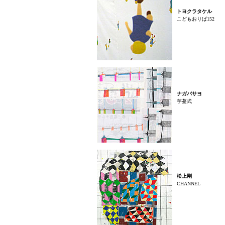
トヨクラタケル
こどもおりば152
ナガバサヨ
芋蔓式
松上剛
CHANNEL