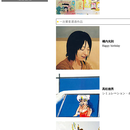
■
一次審査通過作品
橘内光則
Happy birthday
髙松徳男
シミュレーション・