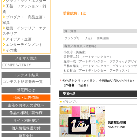
グラフィック・ポスター
工芸・ファッション・雑
貨
受賞総数 : 1点
プロダクト・商品企画・
家具
建築・インテリア・エク
賞・賞金
ステリア
グランプリ （1点） 個展開催
アイデア・企画
エンターテインメント
審査／審査員（敬称略）
その他
小阪淳（美術家）
佐野研二郎（アートディレクター）
メルマガ購読
服部一成（アートディレクター、グラフィックデザイ
COMPE WEEKLY
平林奈緒美（アートディレクター、グラフィックデザ
ヒロ杉山（アートディレクター、アーティスト）
コンテスト結果
＊
各作品をクリックすると、全画像がご覧いただけます
コンテスト結果発表一覧
（
作者名
、作品名）
登竜門とは
受賞作品
掲載・広告依頼
■
グランプリ
主催をお考えの皆様へ
作品の権利／著作権
サイト利用規定
我喜屋位瑳務
NAMYFUND
個人情報保護方針
運営会社