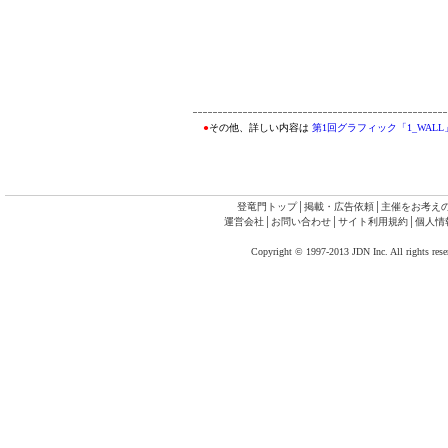
●
その他、詳しい内容は
第1回グラフィック「1_WALL
登竜門トップ
│
掲載・広告依頼
│
主催をお考え
運営会社
│
お問い合わせ
│
サイト利用規約
│
個人情
Copyright © 1997-2013 JDN Inc. All rights rese