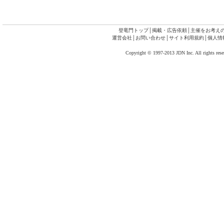
登竜門トップ
│
掲載・広告依頼
│
主催をお考え
運営会社
│
お問い合わせ
│
サイト利用規約
│
個人情
Copyright © 1997-2013 JDN Inc. All rights rese