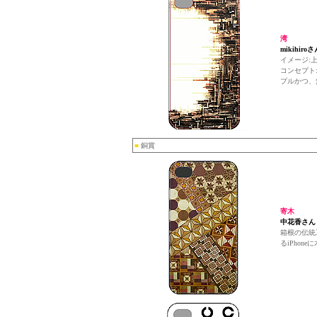
湾
mikihir
イメージ:
コンセプト
プルかつ、
■
銅賞
寄木
中花香さん
箱根の伝統
るiPho