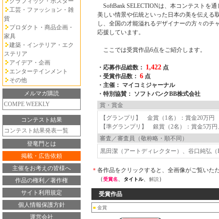
グラフィック・ポスター
SoftBank SELECTIONは、本コンテスト
工芸・ファッション・雑
美しい情景や伝統といった日本の美を伝える
貨
し、全国の才能溢れるデザイナーの方々のチ
プロダクト・商品企画・
応援しています。
家具
建築・インテリア・エク
ここでは受賞作品6点をご紹介します。
ステリア
アイデア・企画
1,422
・応募作品総数：
点
エンターテインメント
6
・受賞作品数：
点
その他
・主催： マイコミジャーナル
メルマガ購読
・特別協賛： ソフトバンクBB株式会社
COMPE WEEKLY
賞・賞金
【グランプリ】 金賞（1名）：賞金20万円
コンテスト結果
【準グランプリ】 銀賞（2名）：賞金5万円
コンテスト結果発表一覧
審査／審査員（敬称略・順不同）
登竜門とは
黒田潔（アートディレクター）、谷口純弘（FM8
掲載・広告依頼
主催をお考えの皆様へ
＊
各作品をクリックすると、全画像がご覧いた
（
、
、
）
受賞名
タイトル
解説
作品の権利／著作権
サイト利用規定
受賞作品
個人情報保護方針
■
金賞
運営会社