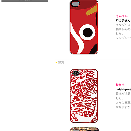
うんうん
ロカチさん
うなづくよ
福島からの
した。
シンプルで
■
銀賞
松阪牛
onigiri-
日本が世界
した。
さらに三重
かりますか