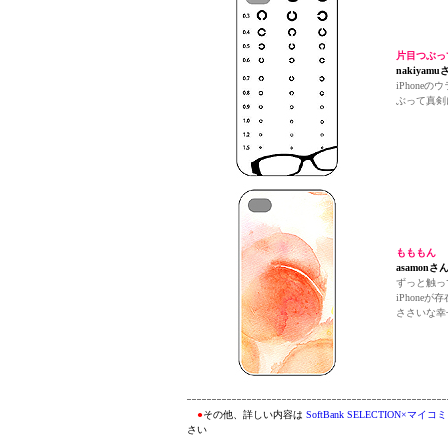
片目つぶっ
nakiya
iPhon
ぶって真剣
もももん
asamon
ずっと触っ
iPhone
ささいな幸
●
その他、詳しい内容は
SoftBank SELECTION×
さい