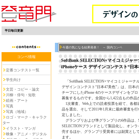
平日毎日更新
今週の気になる結果発表！ ～ 国内コンペ
コンペ情報
SoftBank SELECTION×マイコミジャ
iPhoneケース デザインコンテスト“日本
定番コンテスト一覧
学生向け
「SoftBank SELECTION×マイコミジャーナ
デザインコンテスト“日本47美色”」は、日本の
文芸・コピー・論文
チーフにしたiPhone 4のケースデザインをプ
川柳・俳句・短歌
募集するものです。全国から1,422点もの作
絵画・アート
1次審査、Web上での読者投票を経て、各都道
写真
品を選出、そして2011年1月末に最終審査を
写真（地域）
定しました。
ロゴ・マーク・キャラク
グランプリおよび準グランプリの6作品は、Sof
ター
SELECTIONブランドとして製品化し、オン
イラスト・マンガ
売するほか、グランプリ受賞者には副賞として
映像・アニメ・デジタル
ます。