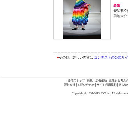
希望
愛知県立
菊地大介
●
その他、詳しい内容は
コンテストの公式サ
登竜門トップ
│
掲載・広告依頼
│
主催をお考え
運営会社
│
お問い合わせ
│
サイト利用規約
│
個人情
Copyright © 1997-2013 JDN Inc. All rights rese