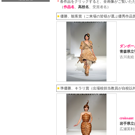
＊
各作品をクリックすると、全画像がご覧いた
（
作品名
、
高校名
、
受賞者名
）
■
優勝、観客賞（ご来場の皆様が選ぶ優秀作品
ダンボー
青森県立
古川友絵
■
準優勝、キラリ賞（出場校担当教員が自校以
croiss
岩手県立
広瀬英利