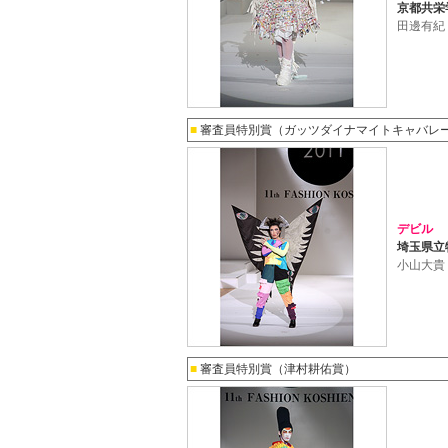
京都共栄
田邊有紀
■
審査員特別賞（ガッツダイナマイトキャバレ
デビル
埼玉県立
小山大貴
■
審査員特別賞（津村耕佑賞）