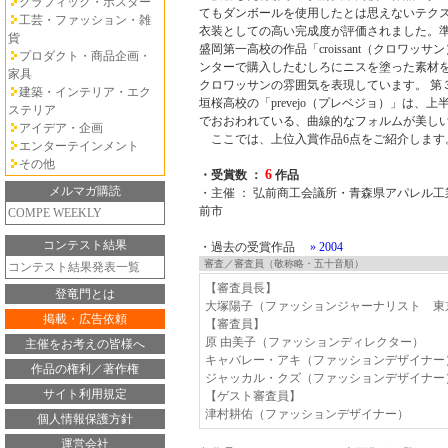
グラフィック・ポスター
てもダンボールを使用したとは思えないテク
工芸・ファッション・雑
衣装としての高い完成度が評価されました。
貨
盛岡第一高校の作品「croissant（クロワッ
プロダクト・商品企画・
ンターで購入したむしろにニスを塗った素材
家具
クロワッサンの雰囲気を表現しています。 第
建築・インテリア・エク
垣桜高校の「prevejo（プレベジョ）」は、
ステリア
でおおわれている、曲線的なフォルムが美し
アイデア・企画
ここでは、上位入賞作品6点をご紹介します
エンターテインメント
その他
6
・受賞数 ：
作品
メルマガ購読
・主催 ： 弘前商工会議所・青森県アパレル
前市
COMPE WEEKLY
コンテスト結果
・過去の受賞作品
» 2004
審査／審査員（敬称略・五十音順）
コンテスト結果発表一覧
【審査員長】
登竜門とは
大塚陽子（ファッションジャーナリスト 東
掲載・広告依頼
【審査員】
原 由美子（ファッションディレクター）
主催をお考えの皆様へ
キャバレー・アキ（ファッションデザイナー
作品の権利／著作権
ジャッカル・クズ（ファッションデザイナー
サイト利用規定
【ゲスト審査員】
津村耕佑（ファッションデザイナー）
個人情報保護方針
運営会社