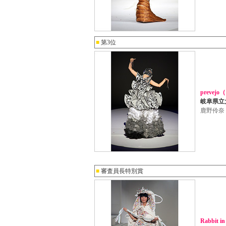
■
第3位
preve
岐阜県立
鹿野伶奈
■
審査員長特別賞
Rabbit