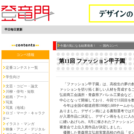
平日毎日更新
今週の気になる結果発表！ ～ 国内コンペ
コンペ情報
第11回 ファッション甲子園
定番コンテスト一覧
学生向け
「ファッション甲子園」は、高校生の夢の創
文芸・コピー・論文
ァッションを切り拓く新しい人材を育成する
川柳・俳句・短歌
弘前商工会議所・青森県アパレル工業会など
絵画・アート
中心となって開催しており、今回で11回目を
写真
今年は全国45都道府県198校1,689チームから
写真（地域）
ありました。デザイン画による書類選考では3
ロゴ・マーク・キャラク
が入選作品に決定し、デザイン画をもとに人
ター
に縫いあげられ、8月に催されたファッション
イラスト・マンガ
審査会で上位入賞作品が決定しました。
映像・アニメ・デジタル
優勝した青森県立弘前実業高校の作品「ダン