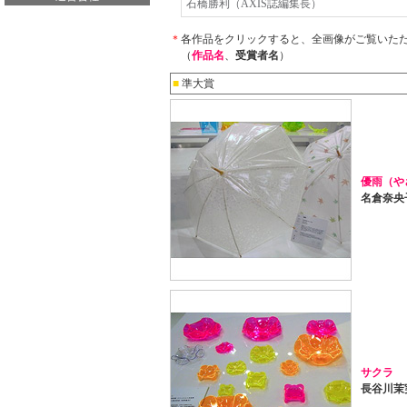
石橋勝利（AXIS誌編集長）
＊
各作品をクリックすると、全画像がご覧いた
（
作品名
、
受賞者名
）
■
準大賞
優雨（や
名倉奈央
サクラ
長谷川茉