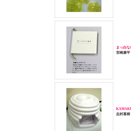
まっ白な
宮崎康平・村
KAMAK
志村喜樹