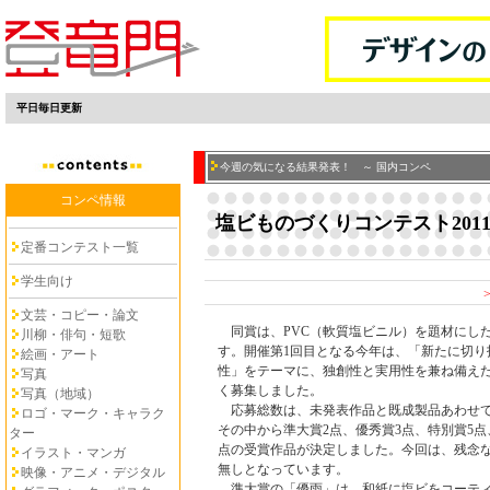
平日毎日更新
今週の気になる結果発表！ ～ 国内コンペ
コンペ情報
塩ビものづくりコンテスト201
定番コンテスト一覧
学生向け
文芸・コピー・論文
同賞は、PVC（軟質塩ビニル）を題材にし
川柳・俳句・短歌
す。開催第1回目となる今年は、「新たに切り
絵画・アート
性」をテーマに、独創性と実用性を兼ね備えた
写真
く募集しました。
写真（地域）
応募総数は、未発表作品と既成製品あわせて3
ロゴ・マーク・キャラク
その中から準大賞2点、優秀賞3点、特別賞5点、
ター
点の受賞作品が決定しました。今回は、残念
イラスト・マンガ
無しとなっています。
映像・アニメ・デジタル
準大賞の「優雨」は、和紙に塩ビをコーティ