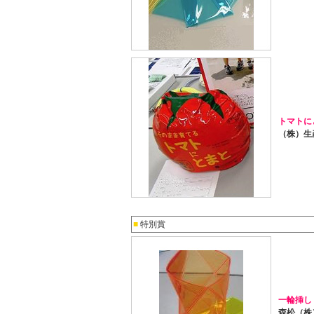
トマトにと
（株）生産
■
特別賞
一輪挿し
森松（株）