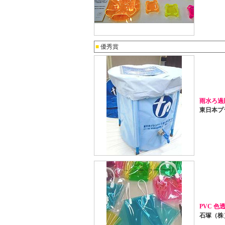
■
優秀賞
雨水ろ過貯
東日本プ
PVC 
石塚（株）