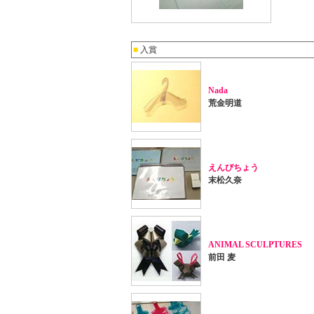
■
入賞
Nada
荒金明道
えんびちょう
末松久奈
ANIMAL SCULPTURES
前田 麦