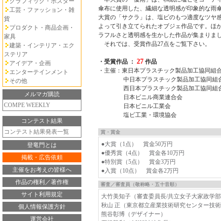
グラフィック・ポスター
傘布に使用した、繊細な透明感が印象的な雨
工芸・ファッション・雑
大賞の「サクラ」は、塩ビのもつ適度なツヤ
貨
よって引き立てられたオブジェ作品です。ほ
プロダクト・商品企画・
ラフルさと透明感を生かした作品が集まりま
家具
それでは、受賞作品27点をご覧下さい。
建築・インテリア・エク
ステリア
27
・受賞作品 ：
作品
アイデア・企画
・主催：東日本プラスチック製品加工協同組
エンターテインメント
中日本プラスチック製品加工協同組
その他
西日本プラスチック製品加工協同組
メルマガ購読
日本ビニル商業連合会
COMPE WEEKLY
日本ビニル工業会
塩ビ工業・環境協会
コンテスト結果
コンテスト結果発表一覧
賞・賞金
●大賞（1点） 賞金50万円
登竜門とは
●優秀賞（4点） 賞金各10万円
掲載・広告依頼
●特別賞（5点） 賞金3万円
主催をお考えの皆様へ
●入賞（10点） 賞金各2万円
作品の権利／著作権
審査／審査員（敬称略・五十音順）
サイト利用規定
大竹美知子（審査委員長/共立女子大家政学
秋山 正（東京都立産業技術研究センター技
個人情報保護方針
熊谷彰博（デザイナー）
運営会社