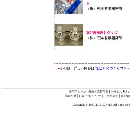
ト
（株）三洋 営業開発部
360°再帰反射グッズ
（株）三洋 営業開発部
●
その他、詳しい内容は
塩ビものづくりコンテス
登竜門トップ
│
掲載・広告依頼
│
主催をお考え
運営会社
│
お問い合わせ
│
サイト利用規約
│
個人情
Copyright © 1997-2013 JDN Inc. All rights rese