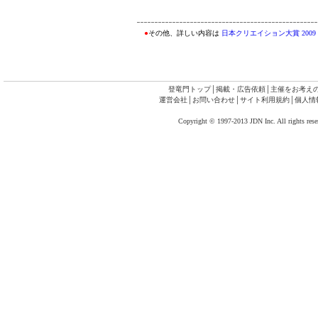
●
その他、詳しい内容は
日本クリエイション大賞 2009
登竜門トップ
│
掲載・広告依頼
│
主催をお考え
運営会社
│
お問い合わせ
│
サイト利用規約
│
個人情
Copyright © 1997-2013 JDN Inc. All rights rese