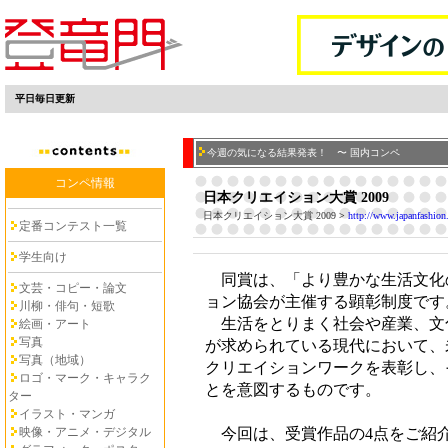
平日毎日更新
今週の気になる結果発表！ 〜 国内コンペ
コンペ情報
日本クリエイション大賞 2009
日本クリエイション大賞 2009
>
http://www.japanfashion.o
定番コンテスト一覧
学生向け
同賞は、「より豊かな生活文化
文芸・コピー・論文
ョン協会が主催する顕彰制度です
川柳・俳句・短歌
生活をとりまく社会や産業、文
絵画・アート
写真
が求められている現代において、
写真（地域）
クリエイションワークを表彰し、
ロゴ・マーク・キャラク
とを意図するものです。
ター
イラスト・マンガ
今回は、受賞作品の4点をご紹
映像・アニメ・デジタル