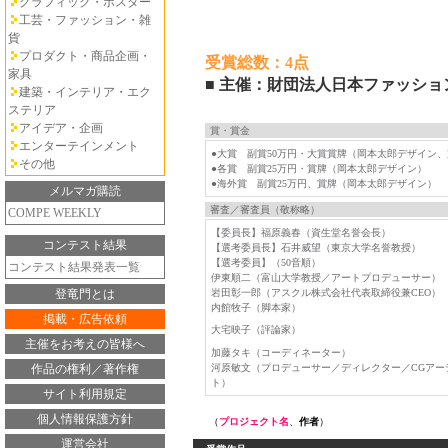
グラフィック・ポスター
工芸・ファッション・雑
貨
プロダクト・商品企画・
受賞総数：4点
家具
■ 主催：財団法人日本ファッショ
建築・インテリア・エク
ステリア
アイデア・企画
賞・賞金
エンターテインメント
●大賞 副賞50万円・大賞賞牌（岡本太郎デザイン
その他
●各賞 副賞25万円・賞牌（岡本太郎デザイン）
●海外賞 副賞25万円、賞牌（岡本太郎デザイン）
メルマガ購読
審査／審査員（敬称略）
COMPE WEEKLY
【委員長】福原義春（資生堂名誉会長）
コンテスト結果
【選考委員長】石井威望（東京大学名誉教授）
【選考委員】（50音順）
コンテスト結果発表一覧
伊東順二（富山大学教授／アートプロデューサー）
登竜門とは
岩田彰一郎（アスクル株式会社代表取締役兼CEO）
内館牧子（脚本家）
掲載・広告依頼
大宅映子（評論家）
主催をお考えの皆様へ
加藤タキ（コーディネーター）
作品の権利／著作権
河原敏文（プロデューサー／ディレクター／CGアー
ト）
サイト利用規定
個人情報保護方針
（
プロジェクト名
、
作者
）
運営会社