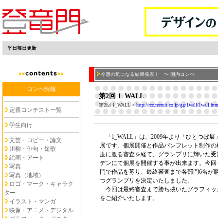
平日毎日更新
今週の気になる結果発表！ 〜 国内コンペ
コンペ情報
第2回 1_WALL
第2回 1_WALL
>
http://rcc.recruit.co.jp/gg/1wall/1wall.ht
定番コンテスト一覧
学生向け
「1_WALL」は、2009年より「ひとつぼ
文芸・コピー・論文
展です。個展開催と作品パンフレット制作の
川柳・俳句・短歌
度に渡る審査を経て、グランプリに輝いた受
絵画・アート
デンにて個展を開催する事が出来ます。今回
写真
門で作品を募り、最終審査まで各部門6名が
写真（地域）
つグランプリを決定いたしました。
ロゴ・マーク・キャラク
今回は最終審査まで勝ち抜いたグラフィック
ター
をご紹介いたします。
イラスト・マンガ
映像・アニメ・デジタル