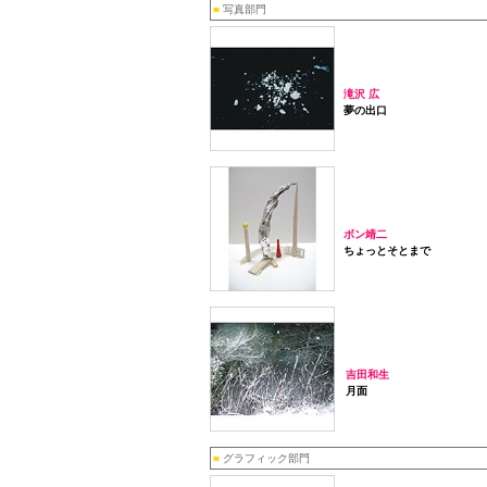
■
写真部門
滝沢 広
夢の出口
ボン靖二
ちょっとそとまで
吉田和生
月面
■
グラフィック部門