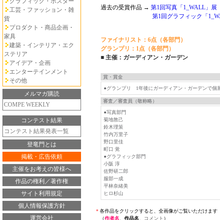
グラフィック・ポスター
過去の受賞作品 →
第1回写真「1_WALL」展
工芸・ファッション・雑
第1回グラフィック「1_W
貨
プロダクト・商品企画・
家具
ファイナリスト：6点（各部門）
建築・インテリア・エク
グランプリ：1点（各部門）
ステリア
■ 主催：ガーディアン・ガーデン
アイデア・企画
エンターテインメント
賞・賞金
その他
●グランプリ 1年後にガーディアン・ガーデンで個
メルマガ購読
審査／審査員（敬称略）
COMPE WEEKLY
●写真部門
コンテスト結果
菊地敦己
鈴木理策
コンテスト結果発表一覧
竹内万里子
野口里佳
登竜門とは
町口 覚
掲載・広告依頼
●グラフィック部門
小阪 淳
主催をお考えの皆様へ
佐野研二郎
服部一成
作品の権利／著作権
平林奈緒美
サイト利用規定
ヒロ杉山
個人情報保護方針
＊
各作品をクリックすると、全画像がご覧いただけます
運営会社
（
作者名
、
作品名
、
コメント
）