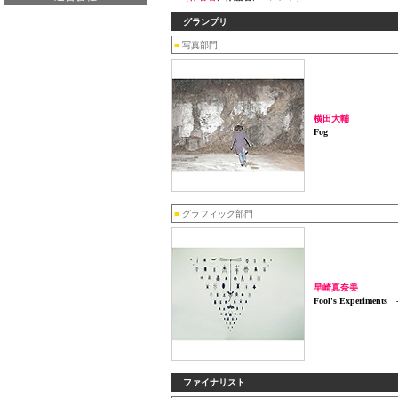
グランプリ
■
写真部門
横田大輔
Fog
■
グラフィック部門
早崎真奈美
Fool's Experimen
ファイナリスト