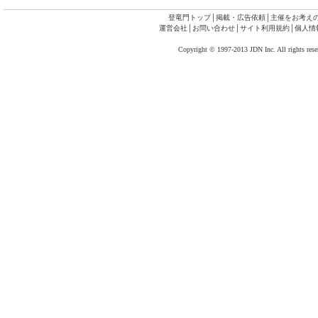
登竜門トップ
│
掲載・広告依頼
│
主催をお考え
運営会社
│
お問い合わせ
│
サイト利用規約
│
個人情
Copyright © 1997-2013 JDN Inc. All rights rese