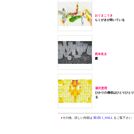
おぐまこうき
らくがきが咲いている
西本良太
霧
湯沢恵理
ひかりの僧侶はひとりひとり
る
●
その他、詳しい内容は
第2回 1_WALL
をご覧下さい