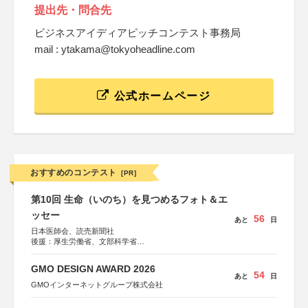
提出先・問合先
ビジネスアイディアピッチコンテスト事務局
mail : ytakama@tokyoheadline.com
公式ホームページ
おすすめのコンテスト
[PR]
第10回 生命（いのち）を見つめるフォト＆エ
ッセー
56
あと
日
日本医師会、読売新聞社
後援：厚生労働省、文部科学省
協賛：東京海上日動火災保険株式会社、東京海上日動あん
しん生命保険株式会社
GMO DESIGN AWARD 2026
54
あと
日
GMOインターネットグループ株式会社