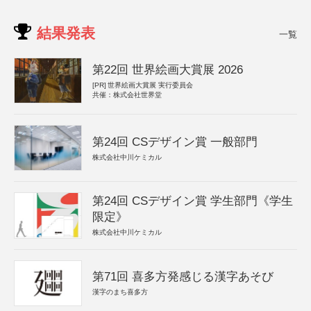
結果発表
一覧
第22回 世界絵画大賞展 2026
[PR]
世界絵画大賞展 実行委員会
共催：株式会社世界堂
第24回 CSデザイン賞 一般部門
株式会社中川ケミカル
第24回 CSデザイン賞 学生部門《学生
限定》
株式会社中川ケミカル
第71回 喜多方発感じる漢字あそび
漢字のまち喜多方