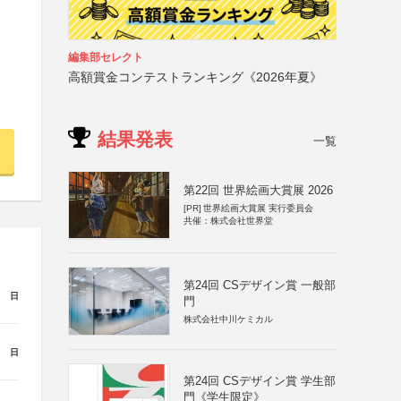
編集部セレクト
高額賞金コンテストランキング《2026年夏》
結果発表
一覧
第22回 世界絵画大賞展 2026
[PR]
世界絵画大賞展 実行委員会
共催：株式会社世界堂
第24回 CSデザイン賞 一般部
日
門
株式会社中川ケミカル
日
第24回 CSデザイン賞 学生部
門《学生限定》