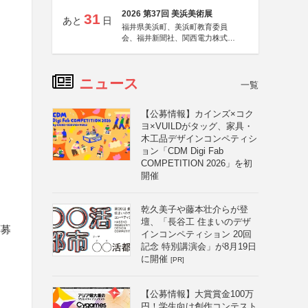
2026 第37回 美浜美術展
31
あと
日
福井県美浜町、美浜町教育委員
会、福井新聞社、関西電力株式会
社
ニュース
一覧
【公募情報】カインズ×コク
ヨ×VUILDがタッグ、家具・
木工品デザインコンペティシ
ョン「CDM Digi Fab
COMPETITION 2026」を初
開催
乾久美子や藤本壮介らが登
壇、「長谷工 住まいのデザ
応募
インコンペティション 20回
記念 特別講演会」が8月19日
に開催
[PR]
【公募情報】大賞賞金100万
円！学生向け創作コンテスト