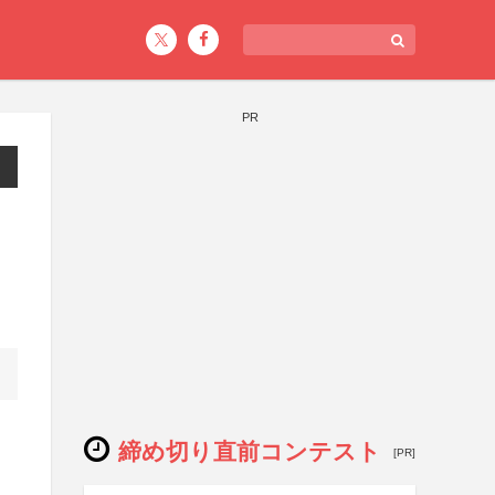
PR
締め切り直前コンテスト
[PR]