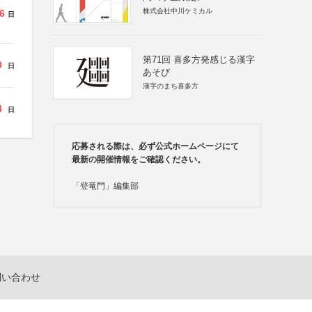
株式会社中川ケミカル
6
日
第71回 喜多方発感じる漢字
0
日
あそび
漢字のまち喜多方
4
日
応募される際は、必ず公式ホームページにて
最新の開催情報をご確認ください。
「登竜門」編集部
問い合わせ