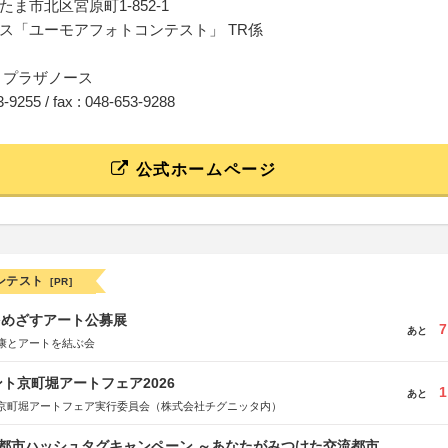
ま市北区宮原町1-852-1
ス「ユーモアフォトコンテスト」 TR係
 プラザノース
53-9255 / fax : 048-653-9288
公式ホームページ
ンテスト
[PR]
をめざすアート公募展
7
あと
康とアートを結ぶ会
ト京町堀アートフェア2026
1
あと
京町堀アートフェア実行委員会（株式会社チグニッタ内）
流都市ハッシュタグキャンペーン ～あなたがみつけた交流都市