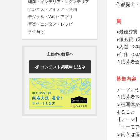
建築・インテリア・エクステリア
作品提出・
ビジネス・アイデア・企画
デジタル・Web・アプリ
賞
音楽・エンタメ・レシピ
●最優秀賞
学生向け
●優秀賞（
●入選（3
●佳作（5
主催者の皆様へ
※応募者全
コンテスト掲載申し込み
募集内容
テーマにそ
※応募者本
※被写体が
すること
【テーマ】
「ユーモア
※内容は偶