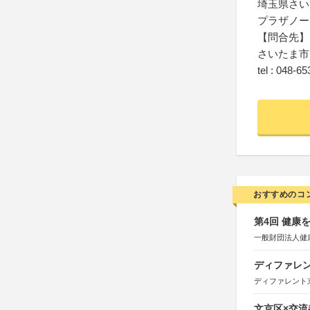
埼玉県さいた
プラザノー
【問合先】
さいたま市
tel : 048-6
おすすめのコ
第4回 健康
一般財団法人健
ディファレン
ディファレント
文京区×交