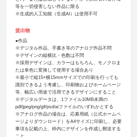
等を一切侵害しない作品に限る
※生成的人工知能（生成AI）は使用不可
提出物
●作品
※デジタル作品、手書き等のアナログ作品不問
※デザインの縦横比・色数は不問
※採用デザインは、カラーはもちろん、モノクロま
たは単色に変換して使用する場合あり
※最小で縦15×横15mmサイズでの印刷を行っても
識別できるよう考慮し、印刷物およびホームページ
等、幅広い用途で活用できるデザインにすること
※デジタルデータは、1ファイル10MB未満の
pdf/jpeg/png/gif/psd/aiファイルのいずれかとする
※アナログ作品の場合は、応募用紙（公式ホームペ
ージよりダウンロード）をA4サイズに印刷し、必要
事項を記載の上、枠内にデザインを作成し郵送する
こと