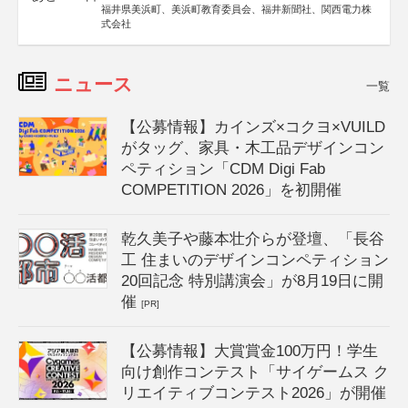
福井県美浜町、美浜町教育委員会、福井新聞社、関西電力株
式会社
ニュース
一覧
【公募情報】カインズ×コクヨ×VUILD
がタッグ、家具・木工品デザインコン
ペティション「CDM Digi Fab
COMPETITION 2026」を初開催
乾久美子や藤本壮介らが登壇、「長谷
工 住まいのデザインコンペティション
20回記念 特別講演会」が8月19日に開
催
[PR]
【公募情報】大賞賞金100万円！学生
向け創作コンテスト「サイゲームス ク
リエイティブコンテスト2026」が開催