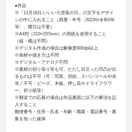
●作品
※「11月16日 いいいろ塗装の日」の文字をデザイ
ンの中に入れること（西暦・年号〈2023や令和5年
等〉、曜日は不要）
※A4判（210×297mm）の用紙を使用すること
（縦・横は不問）
※デジタル作成の場合は解像度600dpi以上
※画材や描き方は不問
※デジタル・アナログ不問
※素材の切り張り等も可、ただし目立った凹凸が出
るものは不可（可：写真、切絵、スパンコールや糸
等／不可：ビーズ、木板、押し花やドライフラワ
ー、折り紙等）
※郵送での応募の場合は作品裏面に以下の事項を記
入すること
郵便番号・住所・氏名・年齢・職業・電話番号・募
集を知った媒体