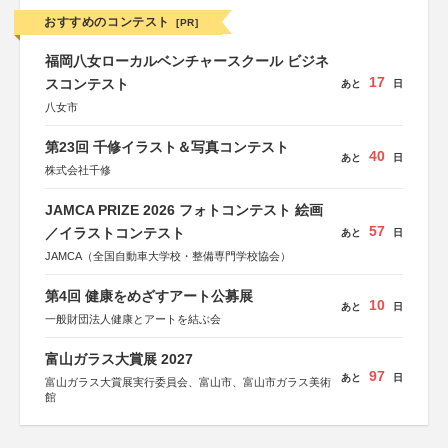
おすすめのコンテスト
[PR]
福岡八女ローカルベンチャースクール ビジネ
17
スコンテスト
あと
日
八女市
第23回 千修イラスト＆写真コンテスト
40
あと
日
株式会社千修
JAMCA PRIZE 2026 フォトコンテスト 絵画
57
／イラストコンテスト
あと
日
JAMCA（全国自動車大学校・整備専門学校協会）
第4回 健康をめざすアート公募展
10
あと
日
一般財団法人健康とアートを結ぶ会
富山ガラス大賞展 2027
97
あと
日
富山ガラス大賞展実行委員会、富山市、富山市ガラス美術
館