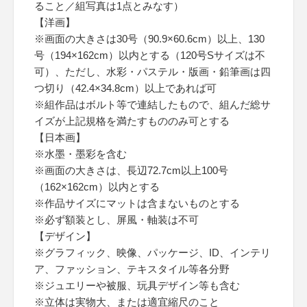
ること／組写真は1点とみなす）
【洋画】
※画面の大きさは30号（90.9×60.6cm）以上、130
号（194×162cm）以内とする（120号Sサイズは不
可）、ただし、水彩・パステル・版画・鉛筆画は四
つ切り（42.4×34.8cm）以上であれば可
※組作品はボルト等で連結したもので、組んだ総サ
イズが上記規格を満たすもののみ可とする
【日本画】
※水墨・墨彩を含む
※画面の大きさは、長辺72.7cm以上100号
（162×162cm）以内とする
※作品サイズにマットは含まないものとする
※必ず額装とし、屏風・軸装は不可
【デザイン】
※グラフィック、映像、パッケージ、ID、インテリ
ア、ファッション、テキスタイル等各分野
※ジュエリーや被服、玩具デザイン等も含む
※立体は実物大、または適宜縮尺のこと