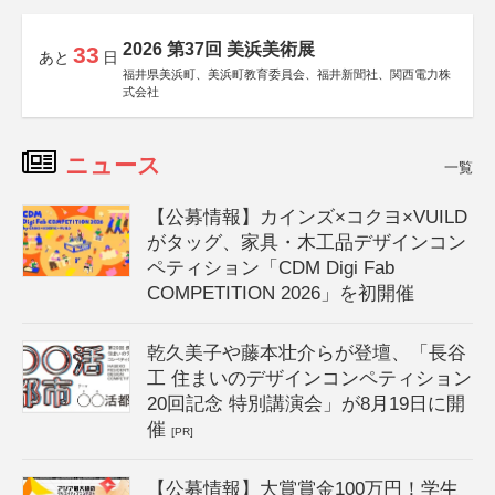
2026 第37回 美浜美術展
33
あと
日
福井県美浜町、美浜町教育委員会、福井新聞社、関西電力株
式会社
ニュース
一覧
【公募情報】カインズ×コクヨ×VUILD
がタッグ、家具・木工品デザインコン
ペティション「CDM Digi Fab
COMPETITION 2026」を初開催
乾久美子や藤本壮介らが登壇、「長谷
工 住まいのデザインコンペティション
20回記念 特別講演会」が8月19日に開
催
[PR]
【公募情報】大賞賞金100万円！学生