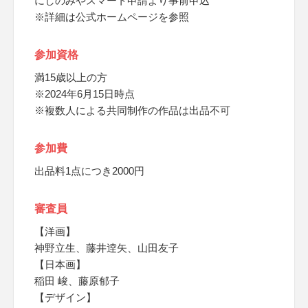
にしのみやスマート申請より事前申込
※詳細は公式ホームページを参照
参加資格
満15歳以上の方
※2024年6月15日時点
※複数人による共同制作の作品は出品不可
参加費
出品料1点につき2000円
審査員
【洋画】
神野立生、藤井逹矢、山田友子
【日本画】
稲田 峻、藤原郁子
【デザイン】