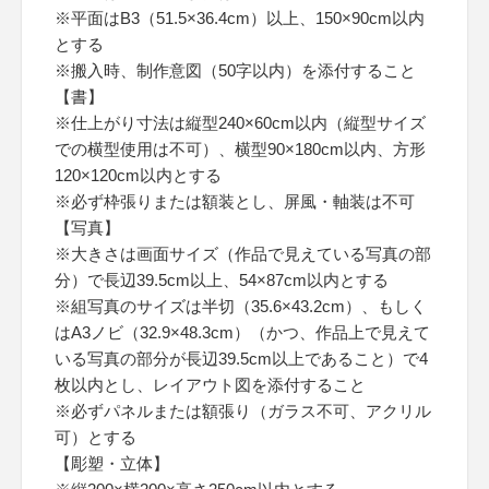
※平面はB3（51.5×36.4cm）以上、150×90cm以内
とする
※搬入時、制作意図（50字以内）を添付すること
【書】
※仕上がり寸法は縦型240×60cm以内（縦型サイズ
での横型使用は不可）、横型90×180cm以内、方形
120×120cm以内とする
※必ず枠張りまたは額装とし、屏風・軸装は不可
【写真】
※大きさは画面サイズ（作品で見えている写真の部
分）で長辺39.5cm以上、54×87cm以内とする
※組写真のサイズは半切（35.6×43.2cm）、もしく
はA3ノビ（32.9×48.3cm）（かつ、作品上で見えて
いる写真の部分が長辺39.5cm以上であること）で4
枚以内とし、レイアウト図を添付すること
※必ずパネルまたは額張り（ガラス不可、アクリル
可）とする
【彫塑・立体】