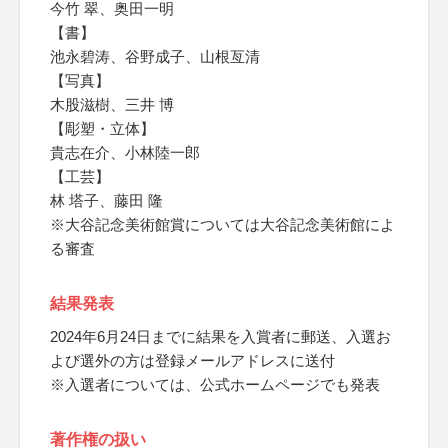
今竹 翠、奥田一明
【書】
池永碧涛、谷野成子、山根亙清
【写真】
木股滋樹、三井 博
【彫塑・立体】
貴志在介、小林陸一郎
【工芸】
林 塔子、藤田 隆
※大谷記念美術館賞については大谷記念美術館によ
る審査
結果発表
2024年6月24日までに結果を入賞者に郵送、入選お
よび選外の方は登録メールアドレスに送付
※入選者については、公式ホームページでも発表
著作権の扱い