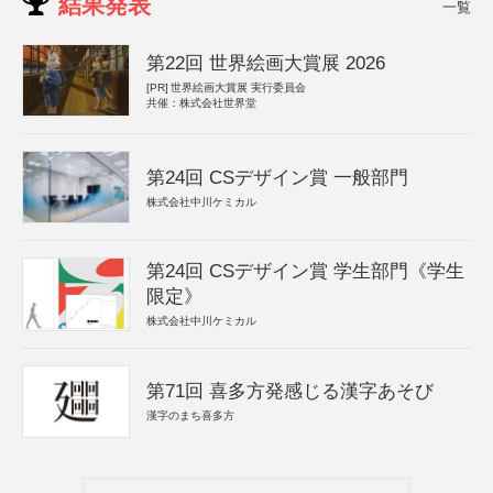
結果発表
一覧
第22回 世界絵画大賞展 2026
[PR]
世界絵画大賞展 実行委員会
共催：株式会社世界堂
第24回 CSデザイン賞 一般部門
株式会社中川ケミカル
第24回 CSデザイン賞 学生部門《学生
限定》
株式会社中川ケミカル
第71回 喜多方発感じる漢字あそび
漢字のまち喜多方