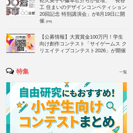
乾久美子や藤本壮介らが登壇、「長谷
工 住まいのデザインコンペティション
20回記念 特別講演会」が8月19日に開
催
[PR]
【公募情報】大賞賞金100万円！学生
向け創作コンテスト「サイゲームス ク
リエイティブコンテスト2026」が開催
特集
一覧