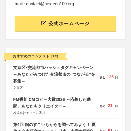
mail : contact@nexteco100.org
公式ホームページ
おすすめのコンテスト
[PR]
文京区×交流都市ハッシュタグキャンペーン
～あなたがみつけた交流都市の“つながる”を
125
あと
日
募集～
文京区
FM香川 CMコピー大賞2026 ～応募した瞬
21
間、あなたもクリエイター～
あと
日
株式会社エフエム香川
第4回 銅のすごいちからを調べてみよう！ 夏
51