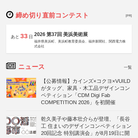
締め切り直前コンテスト
[PR]
2026 第37回 美浜美術展
33
あと
日
福井県美浜町、美浜町教育委員会、福井新聞社、関西電力株
式会社
ニュース
一覧
【公募情報】カインズ×コクヨ×VUILD
がタッグ、家具・木工品デザインコン
ペティション「CDM Digi Fab
COMPETITION 2026」を初開催
乾久美子や藤本壮介らが登壇、「長谷
工 住まいのデザインコンペティション
20回記念 特別講演会」が8月19日に開