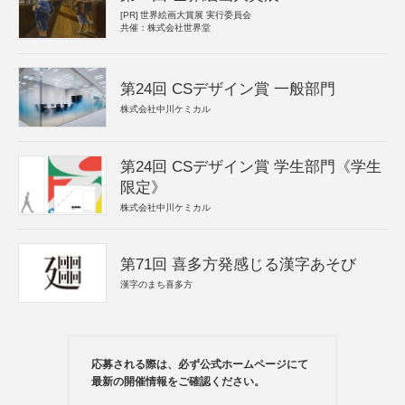
[PR]
世界絵画大賞展 実行委員会
共催：株式会社世界堂
第24回 CSデザイン賞 一般部門
株式会社中川ケミカル
第24回 CSデザイン賞 学生部門《学生
限定》
株式会社中川ケミカル
第71回 喜多方発感じる漢字あそび
漢字のまち喜多方
応募される際は、必ず公式ホームページにて
最新の開催情報をご確認ください。