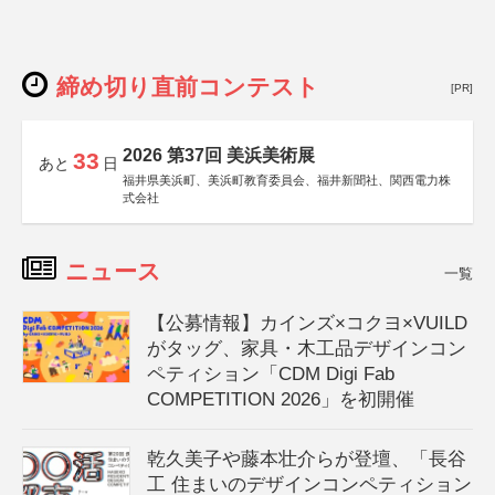
締め切り直前コンテスト
[PR]
2026 第37回 美浜美術展
33
あと
日
福井県美浜町、美浜町教育委員会、福井新聞社、関西電力株
式会社
ニュース
一覧
【公募情報】カインズ×コクヨ×VUILD
がタッグ、家具・木工品デザインコン
ペティション「CDM Digi Fab
COMPETITION 2026」を初開催
乾久美子や藤本壮介らが登壇、「長谷
工 住まいのデザインコンペティション