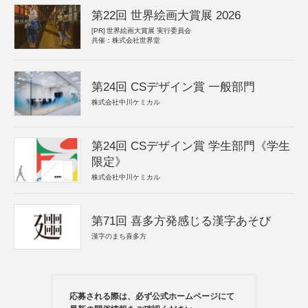
第22回 世界絵画大賞展 2026
[PR]
世界絵画大賞展 実行委員会
共催：株式会社世界堂
第24回 CSデザイン賞 一般部門
株式会社中川ケミカル
第24回 CSデザイン賞 学生部門《学生
限定》
株式会社中川ケミカル
第71回 喜多方発感じる漢字あそび
漢字のまち喜多方
応募される際は、必ず公式ホームページにて