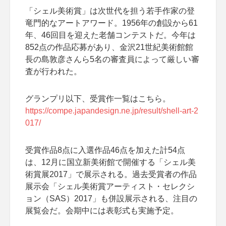
「シェル美術賞」は次世代を担う若手作家の登
竜門的なアートアワード。1956年の創設から61
年、46回目を迎えた老舗コンテストだ。今年は
852点の作品応募があり、金沢21世紀美術館館
長の島敦彦さんら5名の審査員によって厳しい審
査が行われた。
グランプリ以下、受賞作一覧はこちら。
https://compe.japandesign.ne.jp/result/shell-art-2
017/
受賞作品8点に入選作品46点を加えた計54点
は、12月に国立新美術館で開催する「シェル美
術賞展2017」で展示される。過去受賞者の作品
展示会「シェル美術賞アーティスト・セレクシ
ョン（SAS）2017」も併設展示される、注目の
展覧会だ。会期中には表彰式も実施予定。