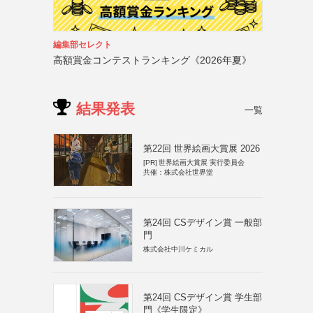
編集部セレクト
高額賞金コンテストランキング《2026年夏》
結果発表
一覧
第22回 世界絵画大賞展 2026
[PR]
世界絵画大賞展 実行委員会
共催：株式会社世界堂
第24回 CSデザイン賞 一般部
門
株式会社中川ケミカル
第24回 CSデザイン賞 学生部
門《学生限定》