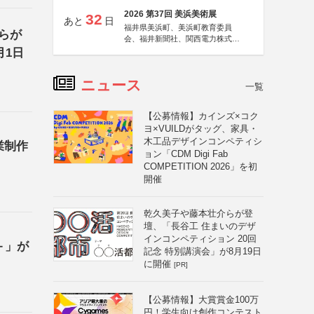
2026 第37回 美浜美術展
32
あと
日
福井県美浜町、美浜町教育委員
らが
会、福井新聞社、関西電力株式会
社
月1日
ニュース
一覧
【公募情報】カインズ×コク
ヨ×VUILDがタッグ、家具・
木工品デザインコンペティシ
業制作
ョン「CDM Digi Fab
COMPETITION 2026」を初
開催
乾久美子や藤本壮介らが登
壇、「長谷工 住まいのデザ
インコンペティション 20回
＋」が
記念 特別講演会」が8月19日
に開催
[PR]
【公募情報】大賞賞金100万
円！学生向け創作コンテスト