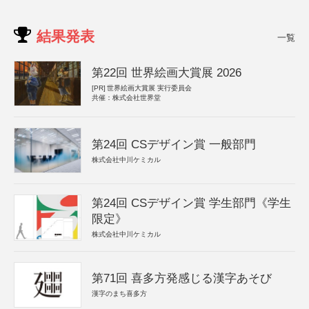
結果発表
一覧
第22回 世界絵画大賞展 2026
[PR]
世界絵画大賞展 実行委員会
共催：株式会社世界堂
第24回 CSデザイン賞 一般部門
株式会社中川ケミカル
第24回 CSデザイン賞 学生部門《学生
限定》
株式会社中川ケミカル
第71回 喜多方発感じる漢字あそび
漢字のまち喜多方