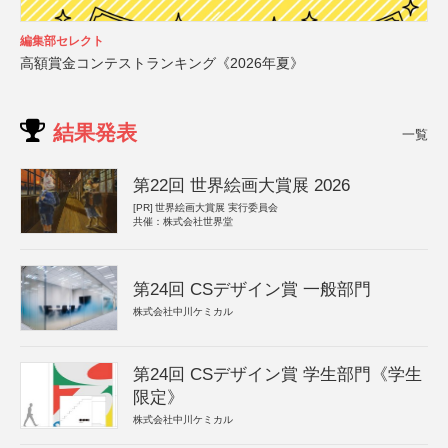
編集部セレクト
高額賞金コンテストランキング《2026年夏》
結果発表
一覧
第22回 世界絵画大賞展 2026
[PR]
世界絵画大賞展 実行委員会
共催：株式会社世界堂
第24回 CSデザイン賞 一般部門
株式会社中川ケミカル
第24回 CSデザイン賞 学生部門《学生
限定》
株式会社中川ケミカル