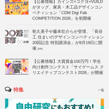
【公募情報】カインズ×コクヨ×VUILD
がタッグ、家具・木工品デザインコン
ペティション「CDM Digi Fab
COMPETITION 2026」を初開催
乾久美子や藤本壮介らが登壇、「長谷
工 住まいのデザインコンペティション
20回記念 特別講演会」が8月19日に開
催
[PR]
【公募情報】大賞賞金100万円！学生
向け創作コンテスト「サイゲームス ク
リエイティブコンテスト2026」が開催
特集
一覧