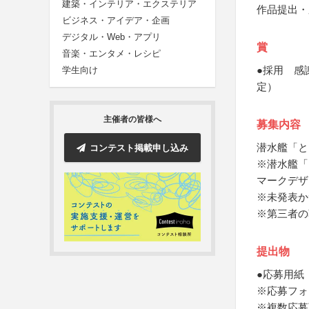
建築・インテリア・エクステリア
作品提出・
ビジネス・アイデア・企画
デジタル・Web・アプリ
賞
音楽・エンタメ・レシピ
●採用 感
学生向け
定）
主催者の皆様へ
募集内容
潜水艦「と
コンテスト掲載申し込み
※潜水艦「
マークデザ
※未発表か
※第三者の
提出物
●応募用紙
※応募フォ
※複数応募