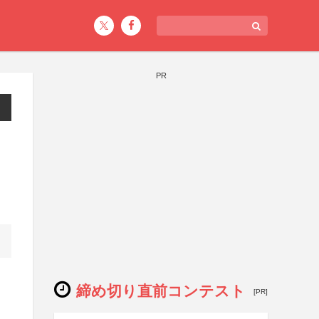
PR
締め切り直前コンテスト
[PR]