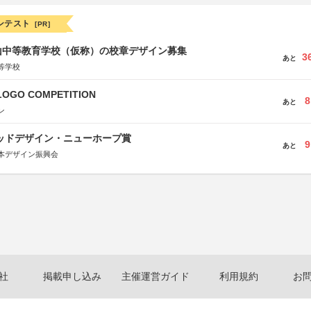
ンテスト
[PR]
山中等教育学校（仮称）の校章デザイン募集
3
あと
等学校
LOGO COMPETITION
8
あと
ン
グッドデザイン・ニューホープ賞
9
あと
本デザイン振興会
社
掲載申し込み
主催運営ガイド
利用規約
お