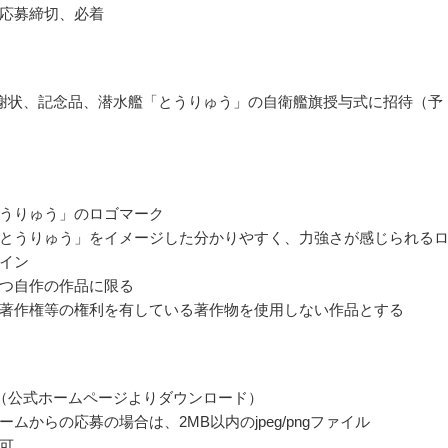
応募締切、必着
謝状、記念品、潜水艦「とうりゅう」の自衛艦旗授与式に招待（予
うりゅう」のロゴマーク
とうりゅう」をイメージした分かりやすく、力強さが感じられる
イン
つ自作の作品に限る
著作権等の権利を有している著作物を使用しない作品とする
（公式ホームページよりダウンロード）
ームからの応募の場合は、2MB以内のjpeg/pngファイル
可