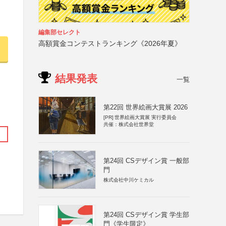
編集部セレクト
高額賞金コンテストランキング《2026年夏》
結果発表
一覧
第22回 世界絵画大賞展 2026
[PR]
世界絵画大賞展 実行委員会
共催：株式会社世界堂
第24回 CSデザイン賞 一般部
門
株式会社中川ケミカル
第24回 CSデザイン賞 学生部
門《学生限定》