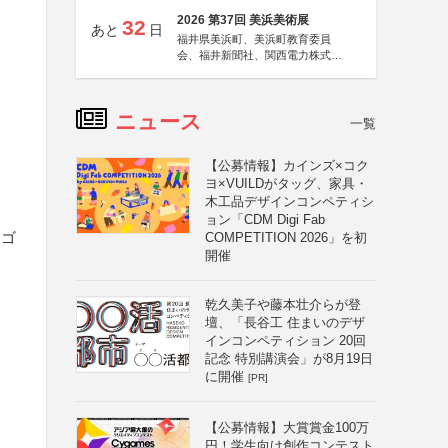
2026 第37回 美浜美術展
32
あと
日
福井県美浜町、美浜町教育委員
会、福井新聞社、関西電力株式会
社
ニュース
一覧
【公募情報】カインズ×コク
ヨ×VUILDがタッグ、家具・
木工品デザインコンペティシ
ョン「CDM Digi Fab
ロゴ
COMPETITION 2026」を初
開催
乾久美子や藤本壮介らが登
壇、「長谷工 住まいのデザ
インコンペティション 20回
記念 特別講演会」が8月19日
に開催
[PR]
【公募情報】大賞賞金100万
円！学生向け創作コンテスト