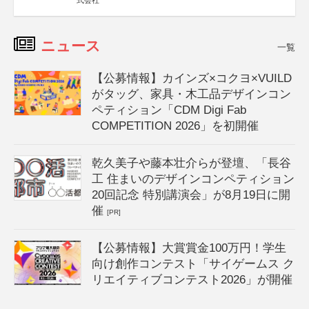
式会社
ニュース
一覧
【公募情報】カインズ×コクヨ×VUILD
がタッグ、家具・木工品デザインコン
ペティション「CDM Digi Fab
COMPETITION 2026」を初開催
乾久美子や藤本壮介らが登壇、「長谷
工 住まいのデザインコンペティション
20回記念 特別講演会」が8月19日に開
催
[PR]
【公募情報】大賞賞金100万円！学生
向け創作コンテスト「サイゲームス ク
リエイティブコンテスト2026」が開催