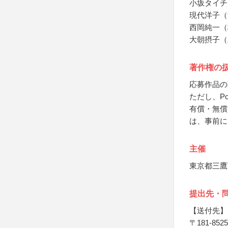
小坂タイチ
現代洋子（
西岡純一（
大朝摂子（
著作権の
応募作品の
ただし、P
有償・無償
は、事前に
主催
東京都三鷹
提出先・
【送付先】
〒181-8525