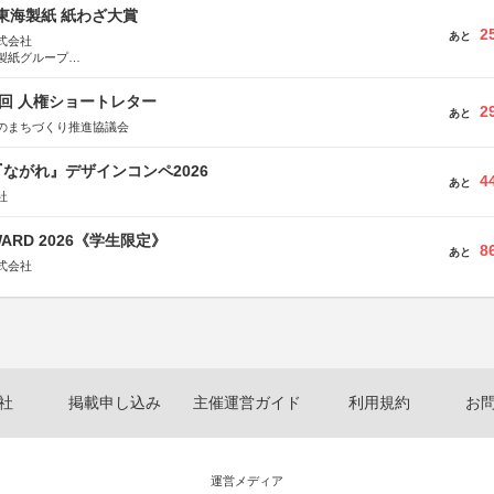
種東海製紙 紙わざ大賞
2
あと
式会社
製紙グループ
県長泉町
5回 人権ショートレター
2
あと
のまちづくり推進協議会
ながれ』デザインコンペ2026
4
あと
社
WARD 2026《学生限定》
8
あと
式会社
社
掲載申し込み
主催運営ガイド
利用規約
お
運営メディア