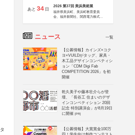
2026 第37回 美浜美術展
34
あと
日
福井県美浜町、美浜町教育委員
会、福井新聞社、関西電力株式会
社
ニュース
一覧
【公募情報】カインズ×コク
ヨ×VUILDがタッグ、家具・
木工品デザインコンペティシ
ョン「CDM Digi Fab
COMPETITION 2026」を初
開催
乾久美子や藤本壮介らが登
壇、「長谷工 住まいのデザ
インコンペティション 20回
記念 特別講演会」が8月19日
に開催
[PR]
【公募情報】大賞賞金100万
クタ
円！学生向け創作コンテスト