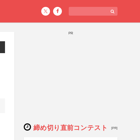
PR
締め切り直前コンテスト
[PR]