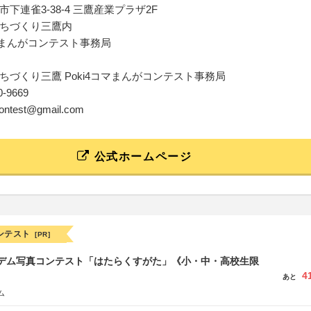
下連雀3-38-4 三鷹産業プラザ2F
ちづくり三鷹内
コマまんがコンテスト事務局
ちづくり三鷹 Poki4コマまんがコンテスト事務局
40-9669
icontest@gmail.com
公式ホームページ
ンテスト
[PR]
イデム写真コンテスト「はたらくすがた」《小・中・高校生限
4
あと
ム