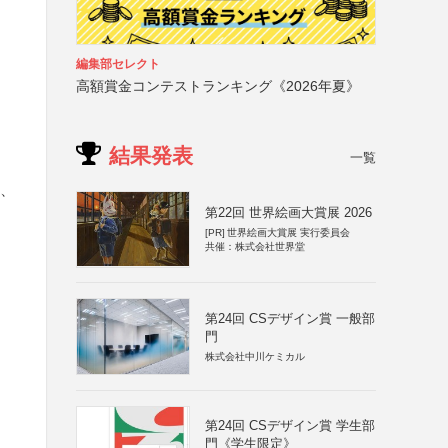
編集部セレクト
高額賞金コンテストランキング《2026年夏》
結果発表
一覧
を、
第22回 世界絵画大賞展 2026
[PR]
世界絵画大賞展 実行委員会
共催：株式会社世界堂
第24回 CSデザイン賞 一般部
門
株式会社中川ケミカル
第24回 CSデザイン賞 学生部
門《学生限定》