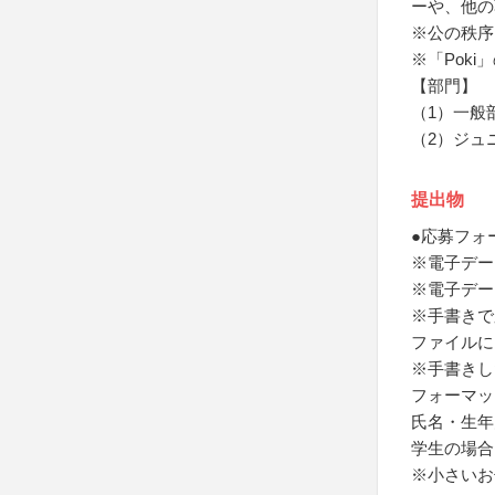
ーや、他の
※公の秩序
※「Pok
【部門】
（1）一般
（2）ジュ
提出物
●応募フォ
※電子デー
※電子デー
※手書きで
ファイルに
※手書きし
フォーマッ
氏名・生年
学生の場合
※小さいお