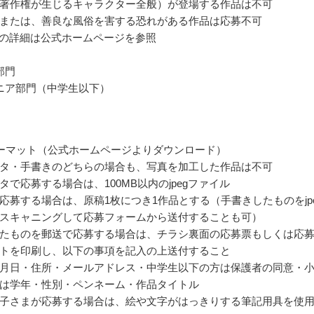
著作権が生じるキャラクター全般）が登場する作品は不可
または、善良な風俗を害する恐れがある作品は応募不可
i」の詳細は公式ホームページを参照
部門
ニア部門（中学生以下）
ーマット（公式ホームページよりダウンロード）
タ・手書きのどちらの場合も、写真を加工した作品は不可
タで応募する場合は、100MB以内のjpegファイル
応募する場合は、原稿1枚につき1作品とする（手書きしたものをjp
スキャニングして応募フォームから送付することも可）
たものを郵送で応募する場合は、チラシ裏面の応募票もしくは応
トを印刷し、以下の事項を記入の上送付すること
月日・住所・メールアドレス・中学生以下の方は保護者の同意・
は学年・性別・ペンネーム・作品タイトル
子さまが応募する場合は、絵や文字がはっきりする筆記用具を使