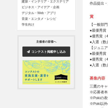
建築・インテリア・エクステリア
作品提出・
ビジネス・アイデア・企画
デジタル・Web・アプリ
賞
音楽・エンタメ・レシピ
【一般部門
学生向け
●最優秀賞
●優秀賞（
●入選（数
主催者の皆様へ
【ジュニア
コンテスト掲載申し込み
●最優秀賞
●優秀賞（
●入選（数
募集内容
三鷹のキャ
※応募者本
※Poki
※Poki