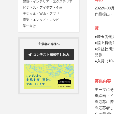
建築・インテリア・エクステリア
ビジネス・アイデア・企画
2022年08月
デジタル・Web・アプリ
作品提出・
音楽・エンタメ・レシピ
学生向け
賞
●埼玉労働
●陸上貨物
主催者の皆様へ
●公益社団
コンテスト掲載申し込み
品券
●入賞（10
募集内容
テーマにそ
※絵画・イ
※応募に際
※応募者ま
らの着想に