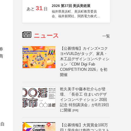
2026 第37回 美浜美術展
31
あと
日
福井県美浜町、美浜町教育委員
会、福井新聞社、関西電力株式会
社
ニュース
一覧
【公募情報】カインズ×コク
券
ヨ×VUILDがタッグ、家具・
商
木工品デザインコンペティシ
ョン「CDM Digi Fab
COMPETITION 2026」を初
開催
乾久美子や藤本壮介らが登
壇、「長谷工 住まいのデザ
インコンペティション 20回
記念 特別講演会」が8月19日
に開催
[PR]
、自
【公募情報】大賞賞金100万
円！学生向け創作コンテスト