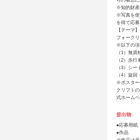
※知的財産
※写真を使
を得て応募
【テーマ】
フォークリ
※以下の項
（1）無資
（2）歩行
（3）シー
（4）旋回
※ポスター
クリフトの
式ホームペ
提出物
●応募用紙
●作品
※作品は必