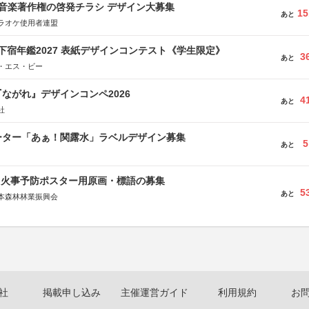
版 音楽著作権の啓発チラシ デザイン大募集
15
あと
ラオケ使用者連盟
e学生下宿年鑑2027 表紙デザインコンテスト《学生限定》
3
あと
・エス・ビー
ながれ』デザインコンペ2026
4
あと
社
ーター「あぁ！関露水」ラベルデザイン募集
5
あと
山火事予防ポスター用原画・標語の募集
5
あと
本森林林業振興会
文部科学省、林野庁、全国森林組合連合会、森林火災対策協会
社
掲載申し込み
主催運営ガイド
利用規約
お