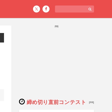
PR
イ
締め切り直前コンテスト
[PR]