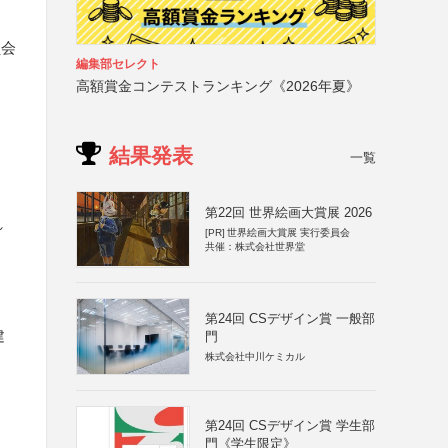
員会
編集部セレクト
高額賞金コンテストランキング《2026年夏》
結果発表
一覧
第22回 世界絵画大賞展 2026
れ
[PR]
世界絵画大賞展 実行委員会
共催：株式会社世界堂
第24回 CSデザイン賞 一般部
建
門
株式会社中川ケミカル
第24回 CSデザイン賞 学生部
門《学生限定》