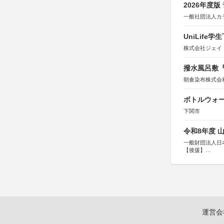
2026年度
一般社団法人カ
UniLif
株式会社ジェイ
撥水風呂敷『
朝倉染布株式会
ボトルウォ
下関市
令和8年度 
一般財団法人日
【後援】
総務省消防庁、
運営会