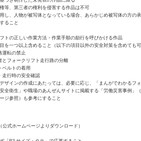
権等、第三者の権利を侵害する作品は不可
用し、人物が被写体となっている場合、あらかじめ被写体の方の
すること
フトの正しい作業方法・作業手順の励行を呼びかける作品
目を一つ以上含めること（以下の項目以外の安全対策を含めても
格運転の禁止
者とフォークリフト走行路の分離
トベルトの着用
・走行時の安全確認
デザインの作成にあたっては、必要に応じ、「まんがでわかるフ
安全衛生」や職場のあんぜんサイトに掲載する「労働災害事例」
ージ参照）も参考にすること
（公式ホームページよりダウンロード）
ず「B3 サイズ・タテ」で応募すること