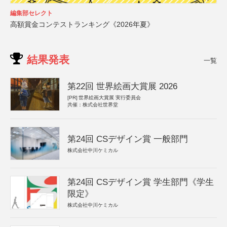
編集部セレクト
高額賞金コンテストランキング《2026年夏》
結果発表
一覧
第22回 世界絵画大賞展 2026
[PR]
世界絵画大賞展 実行委員会
共催：株式会社世界堂
第24回 CSデザイン賞 一般部門
株式会社中川ケミカル
第24回 CSデザイン賞 学生部門《学生
限定》
株式会社中川ケミカル