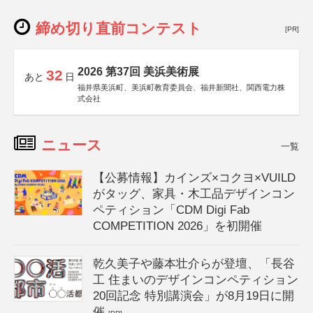
締め切り直前コンテスト
[PR]
2026 第37回 美浜美術展
32
あと
日
福井県美浜町、美浜町教育委員会、福井新聞社、関西電力株
式会社
ニュース
一覧
【公募情報】カインズ×コクヨ×VUILD
がタッグ、家具・木工品デザインコン
ペティション「CDM Digi Fab
COMPETITION 2026」を初開催
乾久美子や藤本壮介らが登壇、「長谷
工 住まいのデザインコンペティション
20回記念 特別講演会」が8月19日に開
催