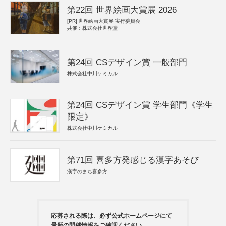
第22回 世界絵画大賞展 2026
[PR]
世界絵画大賞展 実行委員会
共催：株式会社世界堂
第24回 CSデザイン賞 一般部門
株式会社中川ケミカル
第24回 CSデザイン賞 学生部門《学生
限定》
株式会社中川ケミカル
第71回 喜多方発感じる漢字あそび
漢字のまち喜多方
応募される際は、必ず公式ホームページにて
最新の開催情報をご確認ください。