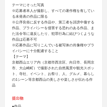
テーマにそった写真
※応募者本人が撮影し、すべての著作権を有してい
る未発表の作品に限る
※公序良俗に反する作品や、第三者を誹謗中傷する
作品、プライバシーを侵害する恐れのある作品、ま
た法令等に違反したり、犯罪行為に結びつくような
作品は応募不可
※応募作品に写りこんでいる被写体の肖像権やプラ
イバシーに十分配慮すること
【テーマ】
京都西山エリア内（京都市西京区、向日市、長岡京
市、大山崎町）で撮影された自然風景や観光スポッ
ト、寺社、イベント、お祭り、人、グルメ、暮らし
の1シーン等京都西山の美しさや楽しさが伝わる作
品
提出物
●作品