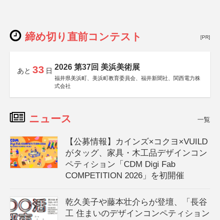
締め切り直前コンテスト
[PR]
2026 第37回 美浜美術展
33
あと
日
福井県美浜町、美浜町教育委員会、福井新聞社、関西電力株
式会社
ニュース
一覧
【公募情報】カインズ×コクヨ×VUILD
がタッグ、家具・木工品デザインコン
ペティション「CDM Digi Fab
COMPETITION 2026」を初開催
乾久美子や藤本壮介らが登壇、「長谷
工 住まいのデザインコンペティション