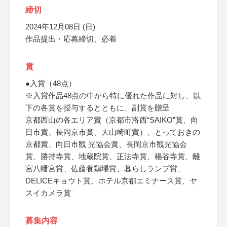
締切
2024年12月08日 (日)
作品提出・応募締切、必着
賞
●入賞（48点）
※入賞作品48点の中から特に優れた作品に対し、以
下の各賞を授与するとともに、副賞を贈呈
京都西山の各エリア賞（京都市洛西“SAIKO”賞、向
日市賞、長岡京市賞、大山崎町賞）、とっておきの
京都賞、向日市観 光協会賞、長岡京市観光協会
賞、勝持寺賞、地蔵院賞、正法寺賞、楊谷寺賞、離
宮八幡宮賞、佐藤養鶏場賞、暮らしランプ賞、
DELICEキョウト賞、ホテル京都エミナース賞、ヤ
スイカメラ賞
募集内容