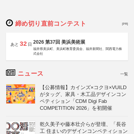
締め切り直前コンテスト
[PR]
2026 第37回 美浜美術展
32
あと
日
福井県美浜町、美浜町教育委員会、福井新聞社、関西電力株
式会社
ニュース
一覧
【公募情報】カインズ×コクヨ×VUILD
がタッグ、家具・木工品デザインコン
ペティション「CDM Digi Fab
COMPETITION 2026」を初開催
乾久美子や藤本壮介らが登壇、「長谷
工 住まいのデザインコンペティション