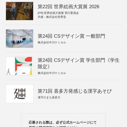
第22回 世界絵画大賞展 2026
[PR]
世界絵画大賞展 実行委員会
共催：株式会社世界堂
第24回 CSデザイン賞 一般部門
株式会社中川ケミカル
第24回 CSデザイン賞 学生部門《学生
限定》
株式会社中川ケミカル
第71回 喜多方発感じる漢字あそび
漢字のまち喜多方
応募される際は、必ず公式ホームページにて