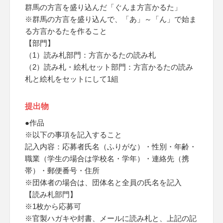
群馬の方言を盛り込んだ「ぐんま方言かるた」
※群馬の方言を盛り込んで、「あ」～「ん」で始ま
る方言かるたを作ること
【部門】
（1）読み札部門：方言かるたの読み札
（2）読み札・絵札セット部門：方言かるたの読み
札と絵札をセットにして1組
提出物
●作品
※以下の事項を記入すること
記入内容：応募者氏名（ふりがな）・性別・年齢・
職業（学生の場合は学校名・学年）・連絡先（携
帯）・郵便番号・住所
※団体者の場合は、団体名と全員の氏名を記入
【読み札部門】
※1枚から応募可
※官製ハガキや封書、メールに読み札と、上記の記