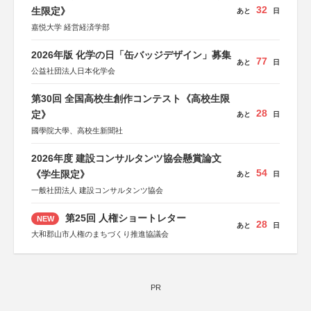
32
生限定》
あと
日
嘉悦大学 経営経済学部
2026年版 化学の日「缶バッジデザイン」募集
77
あと
日
公益社団法人日本化学会
第30回 全国高校生創作コンテスト《高校生限
28
定》
あと
日
國學院大學、高校生新聞社
2026年度 建設コンサルタンツ協会懸賞論文
54
《学生限定》
あと
日
一般社団法人 建設コンサルタンツ協会
第25回 人権ショートレター
NEW
28
あと
日
大和郡山市人権のまちづくり推進協議会
PR