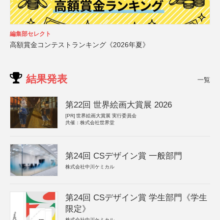
編集部セレクト
高額賞金コンテストランキング《2026年夏》
結果発表
一覧
第22回 世界絵画大賞展 2026
[PR]
世界絵画大賞展 実行委員会
共催：株式会社世界堂
第24回 CSデザイン賞 一般部門
株式会社中川ケミカル
第24回 CSデザイン賞 学生部門《学生
限定》
株式会社中川ケミカル