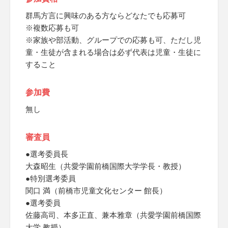
群馬方言に興味のある方ならどなたでも応募可
※複数応募も可
※家族や部活動、グループでの応募も可、ただし児
童・生徒が含まれる場合は必ず代表は児童・生徒に
すること
参加費
無し
審査員
●選考委員長
大森昭生（共愛学園前橋国際大学学長・教授）
●特別選考委員
関口 満（前橋市児童文化センター 館長）
●選考委員
佐藤高司、本多正直、兼本雅章（共愛学園前橋国際
大学 教授）