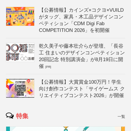
【公募情報】カインズ×コクヨ×VUILD
がタッグ、家具・木工品デザインコン
ペティション「CDM Digi Fab
COMPETITION 2026」を初開催
乾久美子や藤本壮介らが登壇、「長谷
工 住まいのデザインコンペティション
20回記念 特別講演会」が8月19日に開
催
[PR]
【公募情報】大賞賞金100万円！学生
向け創作コンテスト「サイゲームス ク
リエイティブコンテスト2026」が開催
特集
一覧