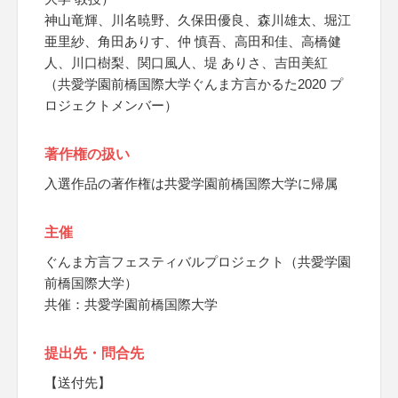
神山竜輝、川名暁野、久保田優良、森川雄太、堀江
亜里紗、角田ありす、仲 慎吾、高田和佳、高橋健
人、川口樹梨、関口風人、堤 ありさ、吉田美紅
（共愛学園前橋国際大学ぐんま方言かるた2020 プ
ロジェクトメンバー）
著作権の扱い
入選作品の著作権は共愛学園前橋国際大学に帰属
主催
ぐんま方言フェスティバルプロジェクト（共愛学園
前橋国際大学）
共催：共愛学園前橋国際大学
提出先・問合先
【送付先】