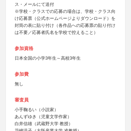
ス・メールにて送付
※学校・クラスでの応募の場合は、学校・クラス向
け応募票（公式ホームページよりダウンロード）を
封筒の表に貼り付け（各作品への応募票の貼り付け
は不要／応募者氏名を学校で控えること）
参加資格
日本全国の小学3年生～高校3年生
参加費
無し
審査員
小手鞠るい（小説家）
あんずゆき（児童文学作家）
白井信雄（武蔵野大学 教授）
花嶋温子（大阪産業大学 准教授）