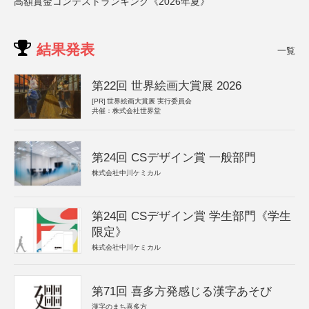
高額賞金コンテストランキング《2026年夏》
結果発表
一覧
第22回 世界絵画大賞展 2026
[PR]
世界絵画大賞展 実行委員会
共催：株式会社世界堂
第24回 CSデザイン賞 一般部門
株式会社中川ケミカル
第24回 CSデザイン賞 学生部門《学生
限定》
株式会社中川ケミカル
第71回 喜多方発感じる漢字あそび
漢字のまち喜多方