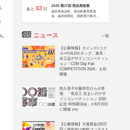
2026 第37回 美浜美術展
32
人
あと
日
福井県美浜町、美浜町教育委員
会、福井新聞社、関西電力株式会
社
ロ
と
ニュース
ん
一覧
【公募情報】カインズ×コク
ヨ×VUILDがタッグ、家具・
木工品デザインコンペティシ
ョン「CDM Digi Fab
COMPETITION 2026」を初
開催
乾久美子や藤本壮介らが登
壇、「長谷工 住まいのデザ
インコンペティション 20回
記念 特別講演会」が8月19日
に開催
[PR]
【公募情報】大賞賞金100万
円！学生向け創作コンテスト