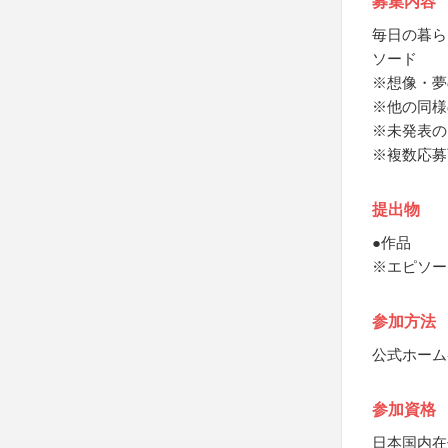
募集内容
毎日の暮ら
ソード
※想像・夢
※他の同様
※未発表の
※複数応募
提出物
●作品
※エピソー
参加方法
公式ホーム
参加資格
日本国内在