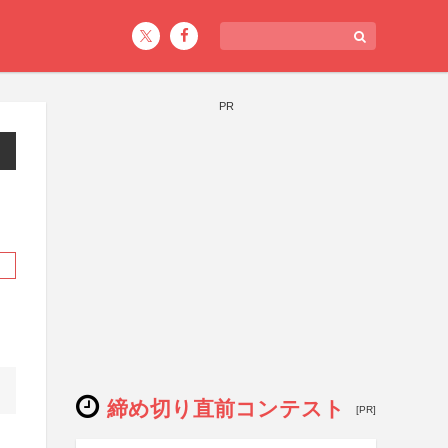
PR
締め切り直前コンテスト
[PR]