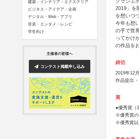
クラシエ
建築・インテリア・エクステリア
2019」
ビジネス・アイデア・企画
を想いつづ
デジタル・Web・アプリ
今年も想
音楽・エンタメ・レシピ
の手で世
学生向け
ってかけ
の作品を
主催者の皆様へ
締切
コンテスト掲載申し込み
2019年12月
作品提出・
賞
●優秀賞（
※優秀賞の
※優秀賞以