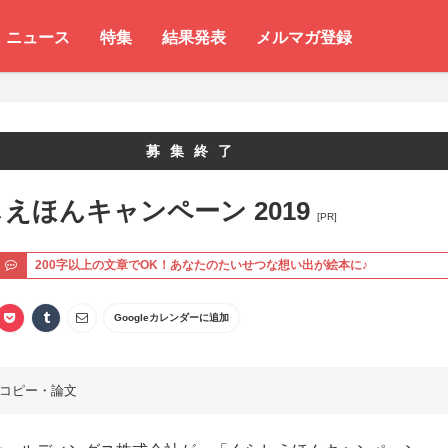
ニュース
特集
結果発表
メルマガ登録
募集終了
えほんキャンペーン 2019
[PR]
ト
200字以上の文章でOK！あなたのたいせつな想い出が絵本に♪
Googleカレンダーに追加
コピー・論文