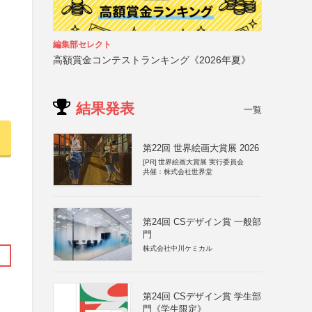
編集部セレクト
高額賞金コンテストランキング《2026年夏》
結果発表
一覧
第22回 世界絵画大賞展 2026
[PR]
世界絵画大賞展 実行委員会
共催：株式会社世界堂
第24回 CSデザイン賞 一般部
門
株式会社中川ケミカル
第24回 CSデザイン賞 学生部
門《学生限定》