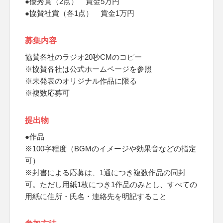
●優秀賞（2点） 賞金5万円
●協賛社賞（各1点） 賞金1万円
募集内容
協賛各社のラジオ20秒CMのコピー
※協賛各社は公式ホームページを参照
※未発表のオリジナル作品に限る
※複数応募可
提出物
●作品
※100字程度（BGMのイメージや効果音などの指定
可）
※封書による応募は、1通につき複数作品の同封
可。ただし用紙1枚につき1作品のみとし、すべての
用紙に住所・氏名・連絡先を明記すること