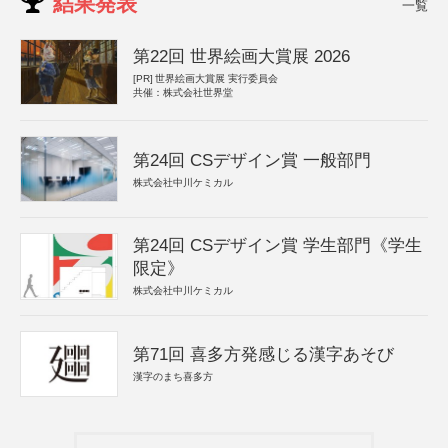
結果発表
一覧
第22回 世界絵画大賞展 2026
[PR]
世界絵画大賞展 実行委員会
共催：株式会社世界堂
第24回 CSデザイン賞 一般部門
株式会社中川ケミカル
第24回 CSデザイン賞 学生部門《学生
限定》
株式会社中川ケミカル
第71回 喜多方発感じる漢字あそび
漢字のまち喜多方