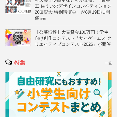
乾久美子や藤本壮介らが登壇、「長谷
工 住まいのデザインコンペティション
20回記念 特別講演会」が8月19日に開
催
[PR]
【公募情報】大賞賞金100万円！学生
向け創作コンテスト「サイゲームス ク
リエイティブコンテスト2026」が開催
特集
一覧