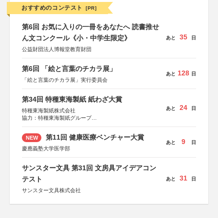
おすすめのコンテスト
[PR]
第6回 お気に入りの一冊をあなたへ 読書推せ
35
ん文コンクール《小・中学生限定》
あと
日
公益財団法人博報堂教育財団
第6回 「絵と言葉のチカラ展」
128
あと
日
「絵と言葉のチカラ展」実行委員会
第34回 特種東海製紙 紙わざ大賞
24
あと
日
特種東海製紙株式会社
協力：特種東海製紙グループ
特別協賛：静岡県長泉町
第11回 健康医療ベンチャー大賞
NEW
9
あと
日
慶應義塾大学医学部
サンスター文具 第31回 文房具アイデアコン
31
テスト
あと
日
サンスター文具株式会社