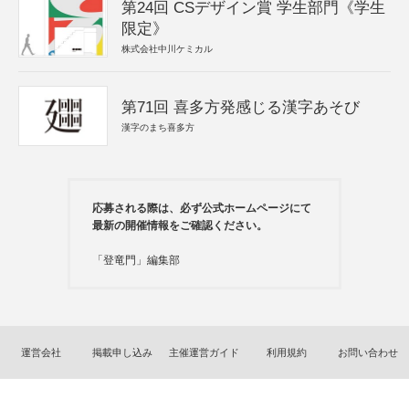
第24回 CSデザイン賞 学生部門《学生
限定》
株式会社中川ケミカル
第71回 喜多方発感じる漢字あそび
漢字のまち喜多方
応募される際は、必ず公式ホームページにて
最新の開催情報をご確認ください。
「登竜門」編集部
運営会社
掲載申し込み
主催運営ガイド
利用規約
お問い合わせ