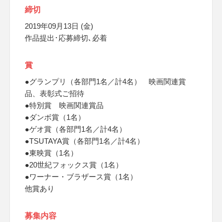
締切
2019年09月13日 (金)
作品提出･応募締切､必着
賞
●グランプリ（各部門1名／計4名） 映画関連賞
品、表彰式ご招待
●特別賞 映画関連賞品
●ダンボ賞（1名）
●ゲオ賞（各部門1名／計4名）
●TSUTAYA賞（各部門1名／計4名）
●東映賞（1名）
●20世紀フォックス賞（1名）
●ワーナー・ブラザース賞（1名）
他賞あり
募集内容