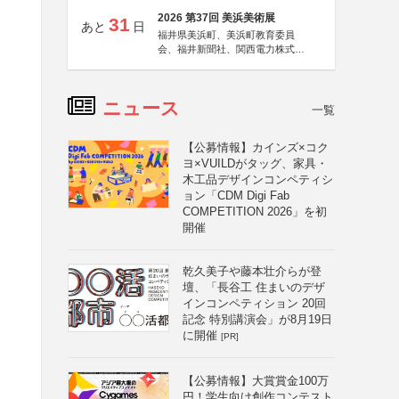
2026 第37回 美浜美術展
31
あと
日
福井県美浜町、美浜町教育委員
会、福井新聞社、関西電力株式会
社
ニュース
一覧
【公募情報】カインズ×コク
ヨ×VUILDがタッグ、家具・
木工品デザインコンペティシ
ョン「CDM Digi Fab
COMPETITION 2026」を初
開催
乾久美子や藤本壮介らが登
壇、「長谷工 住まいのデザ
インコンペティション 20回
記念 特別講演会」が8月19日
に開催
[PR]
【公募情報】大賞賞金100万
円！学生向け創作コンテスト