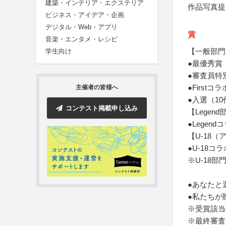
建築・インテリア・エクステリア
作品写真提
ビジネス・アイデア・企画
デジタル・Web・アプリ
賞
音楽・エンタメ・レシピ
【一般部門
学生向け
●最優秀賞
●審査員特
●First
主催者の皆様へ
●入選（1
コンテスト掲載申し込み
【Legend
●Legen
【U-18（
●U-18コ
※U-18
●あなたと
●私たちが
※受賞該当
※最終審査