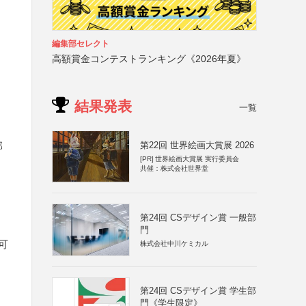
編集部セレクト
高額賞金コンテストランキング《2026年夏》
結果発表
一覧
部
第22回 世界絵画大賞展 2026
[PR]
世界絵画大賞展 実行委員会
共催：株式会社世界堂
第24回 CSデザイン賞 一般部
門
可
株式会社中川ケミカル
第24回 CSデザイン賞 学生部
門《学生限定》