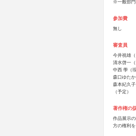
※一般部門
参加費
無し
審査員
今井祝雄（
清水啓一（
中西 學（
森口ゆたか
森本紀久子
（予定）
著作権の
作品展示の
方の権利を