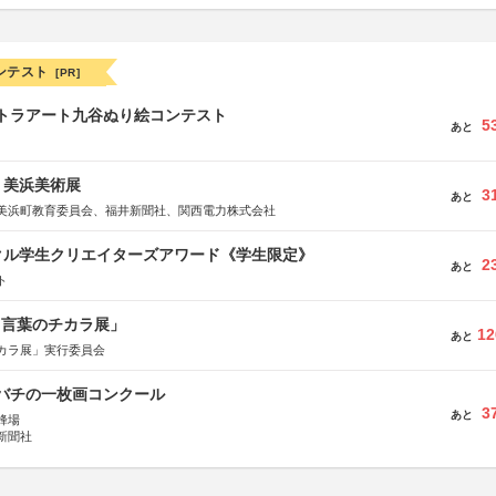
ンテスト
[PR]
ルトラアート九谷ぬり絵コンテスト
5
あと
7回 美浜美術展
3
あと
美浜町教育委員会、福井新聞社、関西電力株式会社
クル学生クリエイターズアワード《学生限定》
2
あと
ト
と言葉のチカラ展」
12
あと
カラ展」実行委員会
ツバチの一枚画コンクール
3
あと
蜂場
新聞社