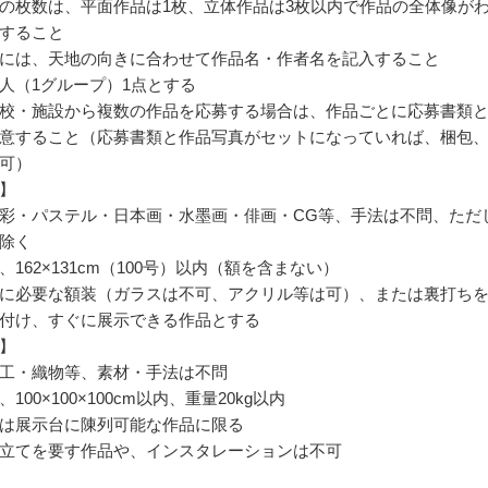
の枚数は、平面作品は1枚、立体作品は3枚以内で作品の全体像が
すること
には、天地の向きに合わせて作品名・作者名を記入すること
人（1グループ）1点とする
校・施設から複数の作品を応募する場合は、作品ごとに応募書類
意すること（応募書類と作品写真がセットになっていれば、梱包
可）
】
彩・パステル・日本画・水墨画・俳画・CG等、手法は不問、ただ
除く
162×131cm（100号）以内（額を含まない）
に必要な額装（ガラスは不可、アクリル等は可）、または裏打ち
付け、すぐに展示できる作品とする
】
工・織物等、素材・手法は不問
100×100×100cm以内、重量20kg以内
は展示台に陳列可能な作品に限る
立てを要す作品や、インスタレーションは不可