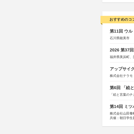
おすすめのコ
第11回 ウ
石川県能美市
2026 第3
福井県美浜町、
アップサイ
株式会社テラモ
第6回 「絵
「絵と言葉のチ
第14回 ミ
株式会社山田養
共催：朝日学生