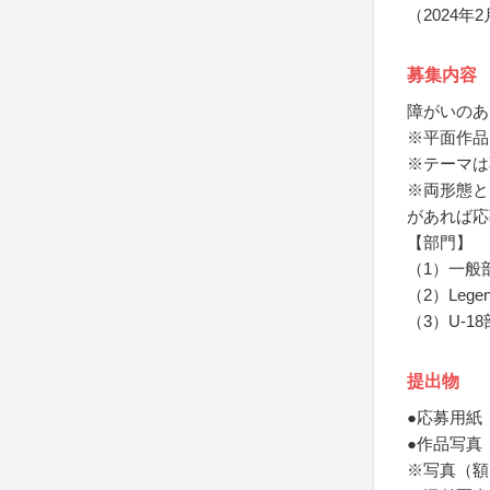
（2024
募集内容
障がいのあ
※平面作品
※テーマは
※両形態と
があれば応
【部門】
（1）一般
（2）Lege
（3）U-1
提出物
●応募用紙
●作品写真
※写真（額な