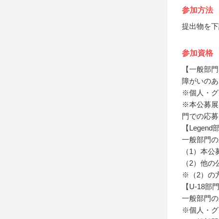
参加方法
提出物を下
参加資格
【一般部門
障がいのあ
※個人・グ
※本公募展
門での応募
【Legend
一般部門の
（1）本公
（2）他の
※（2）の
【U-18部
一般部門の
※個人・グ