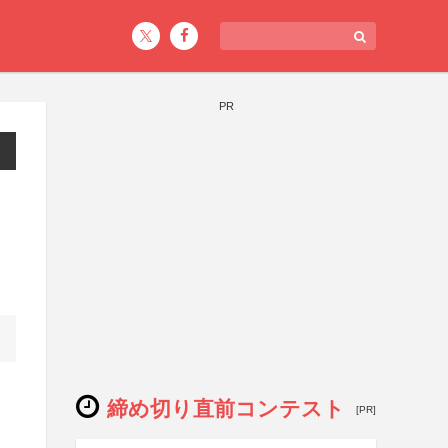
PR
締め切り直前コンテスト
[PR]