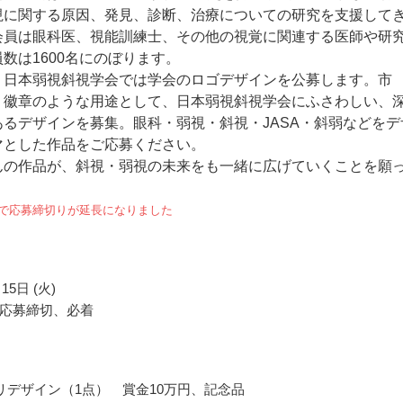
視に関する原因、発見、診断、治療についての研究を支援して
会員は眼科医、視能訓練士、その他の視覚に関連する医師や研
数は1600名にのぼります。
、日本弱視斜視学会では学会のロゴデザインを公募します。市
・徽章のような用途として、日本弱視斜視学会にふさわしい、
あるデザインを募集。眼科・弱視・斜視・JASA・斜弱などをデ
マとした作品をご応募ください。
んの作品が、斜視・弱視の未来をも一緒に広げていくことを願
。
付で応募締切りが延長になりました
15日 (火)
応募締切、必着
リデザイン（1点） 賞金10万円、記念品