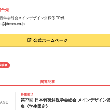
問合先
視学会総会メインデザイン公募係 TR係
sa@jtbcom.co.jp
公式ホームページ
視学会
関連記事
募集要項
第77回 日本弱視斜視学会総会 メインデザイン
MAGE
集《学生限定》