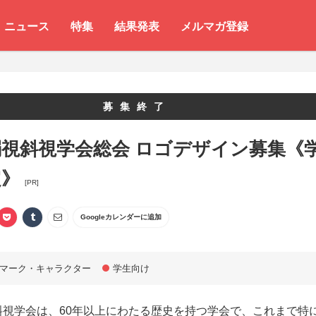
ニュース
特集
結果発表
メルマガ登録
募集終了
弱視斜視学会総会 ロゴデザイン募集《
定》
[PR]
Googleカレンダーに追加
マーク・キャラクター
学生向け
斜視学会は、60年以上にわたる歴史を持つ学会で、これまで特