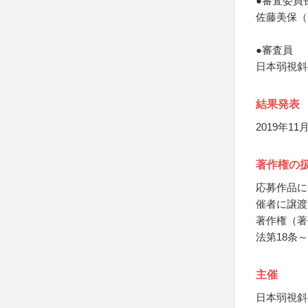
●審査委員
佐藤美保（
●審査員
日本弱視斜
結果発表
2019年1
著作権の
応募作品に
催者に譲渡
著作権（著
法第18条
主催
日本弱視斜