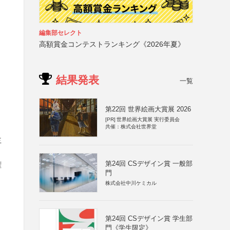
編集部セレクト
高額賞金コンテストランキング《2026年夏》
結果発表
一覧
第22回 世界絵画大賞展 2026
[PR]
世界絵画大賞展 実行委員会
共催：株式会社世界堂
主
第24回 CSデザイン賞 一般部
権
門
株式会社中川ケミカル
第24回 CSデザイン賞 学生部
門《学生限定》