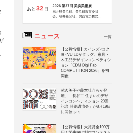
き
2026 第37回 美浜美術展
32
あと
日
究
福井県美浜町、美浜町教育委員
会、福井新聞社、関西電力株式会
社
深
ニュース
一覧
ザ
【公募情報】カインズ×コク
っ
ヨ×VUILDがタッグ、家具・
木工品デザインコンペティシ
ョン「CDM Digi Fab
COMPETITION 2026」を初
開催
乾久美子や藤本壮介らが登
壇、「長谷工 住まいのデザ
インコンペティション 20回
記念 特別講演会」が8月19日
に開催
[PR]
【公募情報】大賞賞金100万
円！学生向け創作コンテスト