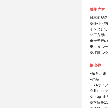
募集内容
日本弱視斜
※眼科・弱
インとして
※正方形に
※未発表の
※応募は一
※詳細は公
提出物
●応募用紙
●作品
※A4サイ
※Illus
タ（eps
※横幅を1