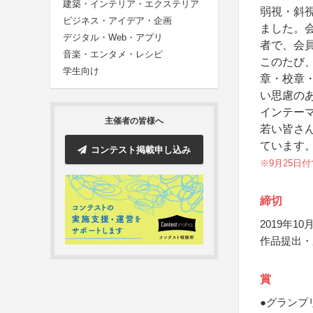
建築・インテリア・エクステリア
弱視・斜
ビジネス・アイデア・企画
ました。
デジタル・Web・アプリ
者で、会員
音楽・エンタメ・レシピ
このたび
学生向け
章・校章
い思慮の
インテー
主催者の皆様へ
若い皆さ
ています
コンテスト掲載申し込み
※9月25日
締切
2019年10月
作品提出・
賞
●グランプ