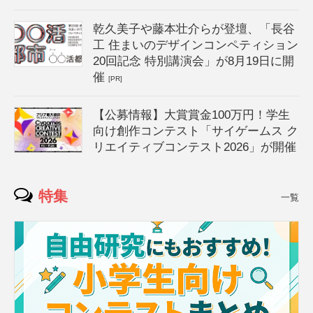
乾久美子や藤本壮介らが登壇、「長谷
工 住まいのデザインコンペティション
20回記念 特別講演会」が8月19日に開
催
[PR]
【公募情報】大賞賞金100万円！学生
向け創作コンテスト「サイゲームス ク
リエイティブコンテスト2026」が開催
特集
一覧