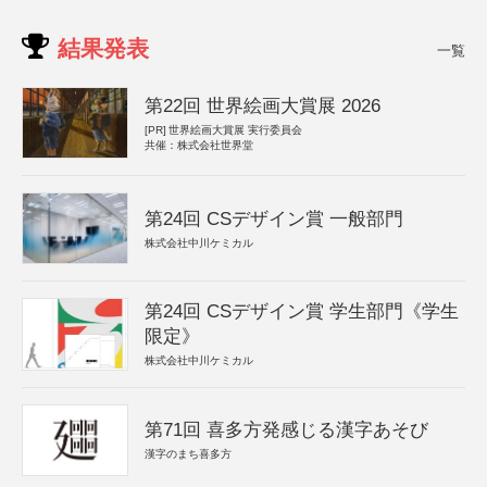
結果発表
一覧
第22回 世界絵画大賞展 2026
[PR]
世界絵画大賞展 実行委員会
共催：株式会社世界堂
第24回 CSデザイン賞 一般部門
株式会社中川ケミカル
第24回 CSデザイン賞 学生部門《学生
限定》
株式会社中川ケミカル
第71回 喜多方発感じる漢字あそび
漢字のまち喜多方