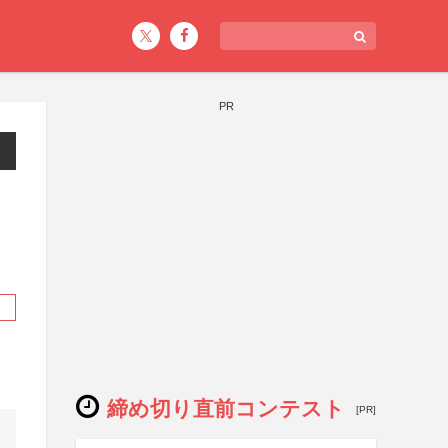
PR
締め切り直前コンテスト
[PR]