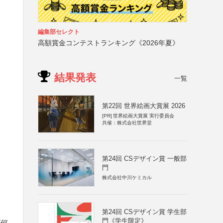
編集部セレクト
高額賞金コンテストランキング《2026年夏》
結果発表
一覧
第22回 世界絵画大賞展 2026
[PR]
世界絵画大賞展 実行委員会
共催：株式会社世界堂
第24回 CSデザイン賞 一般部
門
株式会社中川ケミカル
第24回 CSデザイン賞 学生部
門《学生限定》
ば何