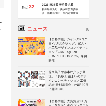
2026 第37回 美浜美術展
32
あと
日
福井県美浜町、美浜町教育委員
会、福井新聞社、関西電力株式会
社
ー
ニュース
ス
一覧
【公募情報】カインズ×コク
ヨ×VUILDがタッグ、家具・
木工品デザインコンペティシ
ョン「CDM Digi Fab
COMPETITION 2026」を初
開催
乾久美子や藤本壮介らが登
壇、「長谷工 住まいのデザ
インコンペティション 20回
記念 特別講演会」が8月19日
に開催
[PR]
【公募情報】大賞賞金100万
円！学生向け創作コンテスト