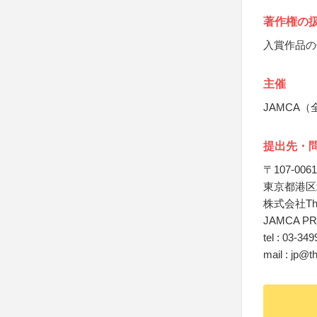
著作権の
入賞作品の
主催
JAMCA
提出先・
〒107-0061
東京都港区北
株式会社T
JAMCA P
tel : 03-34
mail : jp@t