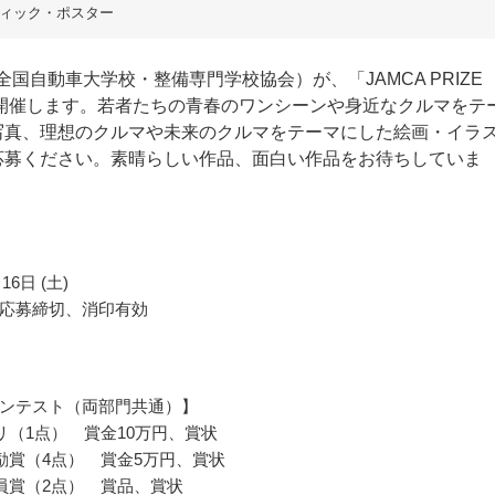
ィック・ポスター
（全国自動車大学校・整備専門学校協会）が、「JAMCA PRIZE
を開催します。若者たちの青春のワンシーンや身近なクルマをテ
写真、理想のクルマや未来のクルマをテーマにした絵画・イラ
応募ください。素晴らしい作品、面白い作品をお待ちしていま
16日 (土)
応募締切、消印有効
ンテスト（両部門共通）】
リ（1点） 賞金10万円、賞状
励賞（4点） 賞金5万円、賞状
員賞（2点） 賞品、賞状