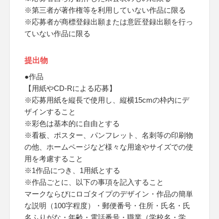
※第三者が著作権等を利用していない作品に限る
※応募者が商標登録出願または意匠登録出願を行っ
ていない作品に限る
提出物
●作品
【用紙やCD-Rによる応募】
※応募用紙を縦長で使用し、縦横15cmの枠内にデ
ザインすること
※彩色は基本的に自由とする
※看板、ポスター、パンフレット、名刺等の印刷物
の他、ホームページなど様々な用途やサイズでの使
用を考慮すること
※1作品につき、1用紙とする
※作品ごとに、以下の事項を記入すること
マークならびにロゴタイプのデザイン・作品の簡単
な説明（100字程度）・郵便番号・住所・氏名・氏
名ふりがな・年齢・電話番号・職業（学校名・学