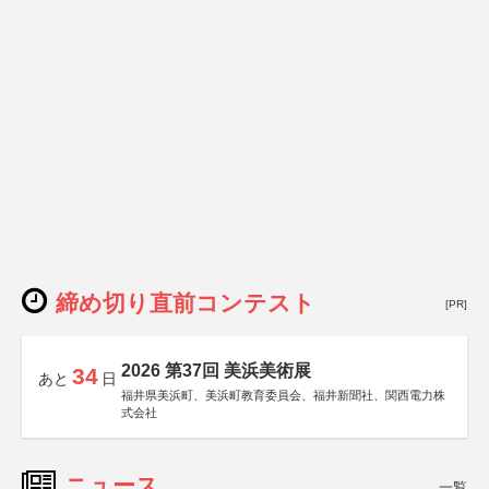
締め切り直前コンテスト
[PR]
2026 第37回 美浜美術展
34
あと
日
福井県美浜町、美浜町教育委員会、福井新聞社、関西電力株
式会社
ニュース
一覧