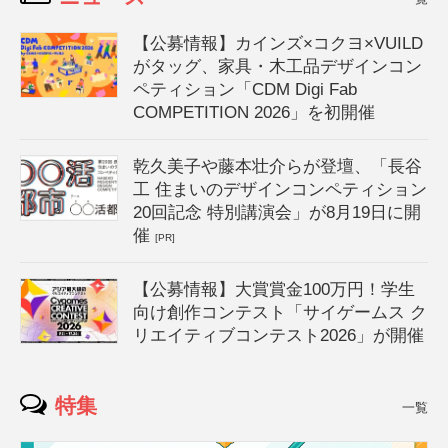
【公募情報】カインズ×コクヨ×VUILD
がタッグ、家具・木工品デザインコン
ペティション「CDM Digi Fab
COMPETITION 2026」を初開催
乾久美子や藤本壮介らが登壇、「長谷
工 住まいのデザインコンペティション
20回記念 特別講演会」が8月19日に開
催
[PR]
【公募情報】大賞賞金100万円！学生
向け創作コンテスト「サイゲームス ク
リエイティブコンテスト2026」が開催
特集
一覧