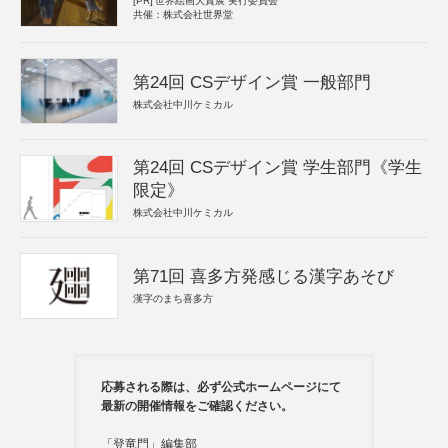
[PR]
世界絵画大賞展 実行委員会
共催：株式会社世界堂
第24回 CSデザイン賞 一般部門
株式会社中川ケミカル
第24回 CSデザイン賞 学生部門《学生
限定》
株式会社中川ケミカル
第71回 喜多方発感じる漢字あそび
漢字のまち喜多方
応募される際は、必ず公式ホームページにて
最新の開催情報をご確認ください。
「登竜門」編集部