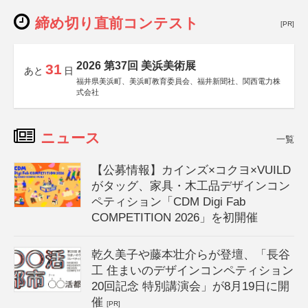
締め切り直前コンテスト
[PR]
2026 第37回 美浜美術展
31
あと
日
福井県美浜町、美浜町教育委員会、福井新聞社、関西電力株
式会社
ニュース
一覧
【公募情報】カインズ×コクヨ×VUILD
がタッグ、家具・木工品デザインコン
ペティション「CDM Digi Fab
COMPETITION 2026」を初開催
乾久美子や藤本壮介らが登壇、「長谷
工 住まいのデザインコンペティション
20回記念 特別講演会」が8月19日に開
催
[PR]