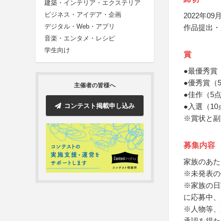
建築・インテリア・エクステリア
ビジネス・アイデア・企画
2022年09月
デジタル・Web・アプリ
作品提出・
音楽・エンタメ・レシピ
学生向け
賞
●最優秀賞
●優秀賞（
主催者の皆様へ
●佳作（5
コンテスト掲載申し込み
●入選（1
※賞状と副
募集内容
家族のあた
※未発表の作
※家族の日
に応募中、
※人物等、
承認を得た