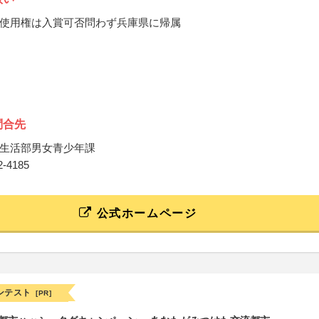
使用権は入賞可否問わず兵庫県に帰属
問合先
生活部男女青少年課
62-4185
公式ホームページ
ンテスト
[PR]