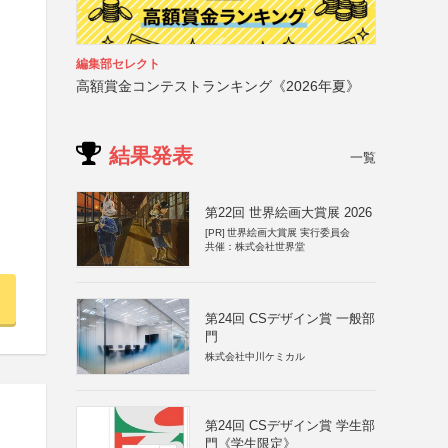
編集部セレクト
高額賞金コンテストランキング《2026年夏》
結果発表
一覧
第22回 世界絵画大賞展 2026
[PR]
世界絵画大賞展 実行委員会
共催：株式会社世界堂
第24回 CSデザイン賞 一般部
門
株式会社中川ケミカル
第24回 CSデザイン賞 学生部
門《学生限定》