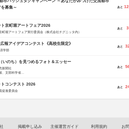
流都市ハッシュタグキャンペーン ～あなたがみつけた交流都市
12
”を募集～
あと
ト京町堀アートフェア2026
3
あと
京町堀アートフェア実行委員会（株式会社チグニッタ内）
生広報アイデアコンテスト《高校生限定》
3
あと
経済学部
命（いのち）を見つめるフォト＆エッセー
5
あと
売新聞社
省、文部科学省
日動火災保険株式会社、東京海上日動あんしん生命保険株式会社
トコンテスト 2026
2
あと
流促進委員会
社
掲載申し込み
主催運営ガイド
利用規約
お