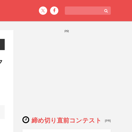
PR
ク
締め切り直前コンテスト
[PR]