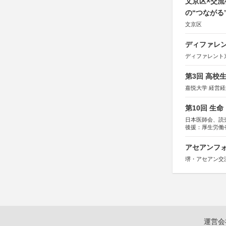
文京区×交
の“つながる
文京区
ディファレン
ディファレント
第3回 高校
嘉悦大学 経営
第10回 生
日本医師会、読
後援：厚生労働
協賛：東京海上
アセアンフォ
堺・アセアン交
運営会