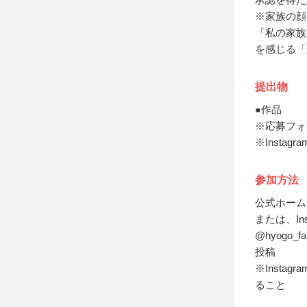
※家族の顔
「私の家族
を感じる「
提出物
●作品
※応募フォー
※Inst
参加方法
公式ホーム
または、In
@hyogo
投稿
※Inst
ること