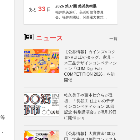
2026 第37回 美浜美術展
33
あと
日
福井県美浜町、美浜町教育委員
会、福井新聞社、関西電力株式会
社
ニュース
一覧
【公募情報】カインズ×コク
ヨ×VUILDがタッグ、家具・
木工品デザインコンペティシ
ョン「CDM Digi Fab
COMPETITION 2026」を初
開催
乾久美子や藤本壮介らが登
壇、「長谷工 住まいのデザ
インコンペティション 20回
記念 特別講演会」が8月19日
ト等
に開催
[PR]
諾・
【公募情報】大賞賞金100万
円！学生向け創作コンテスト