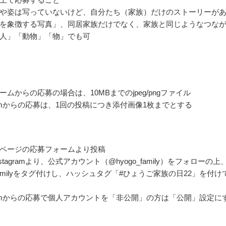
や姿は写っていないけど、自分たち（家族）だけのストーリーが
を象徴する写真」、同居家族だけでなく、家族と同じようなつな
人」「動物」「物」でも可
ムからの応募の場合は、10MBまでのjpeg/pngファイル
agramからの応募は、1回の投稿につき添付画像1枚までとする
ページの応募フォームより投稿
stagramより、公式アカウント（@hyogo_family）をフォローの上
_familyをタグ付けし、ハッシュタグ「#ひょうご家族の日22」を付け
agramからの応募で個人アカウントを「非公開」の方は「公開」設定に