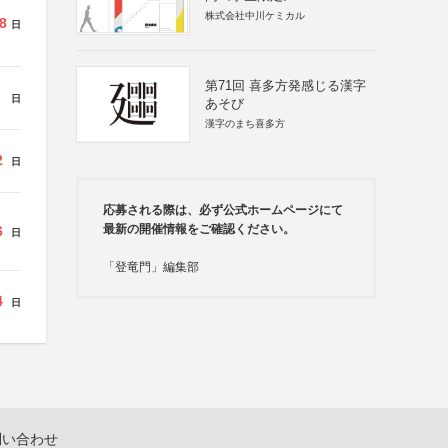
株式会社中川ケミカル
8
日
第71回 喜多方発感じる漢字
日
あそび
漢字のまち喜多方
2
日
応募される際は、必ず公式ホームページにて
最新の開催情報をご確認ください。
6
日
「登竜門」編集部
4
日
問い合わせ