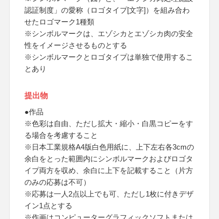
認証制度」の愛称（ロゴタイプ[文字]）を組み合わ
せたロゴマーク1種類
※シンボルマークは、エゾシカとエゾシカ肉の安全
性をイメージさせるものとする
※シンボルマークとロゴタイプは単独で使用するこ
とあり
提出物
●作品
※色彩は自由、ただし拡大・縮小・白黒コピーをす
る場合を考慮すること
※日本工業規格A4版白色用紙に、上下左右各3cmの
余白をとった範囲内にシンボルマークおよびロゴタ
イプ両方を収め、余白に上下を記載すること（片方
のみの応募は不可）
※応募は一人2点以上でも可、ただし1枚に付きデザ
イン1点とする
※作画はコンピューターグラフィックソフトまたは