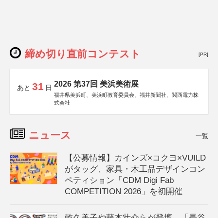
締め切り直前コンテスト
[PR]
2026 第37回 美浜美術展
31
あと
日
福井県美浜町、美浜町教育委員会、福井新聞社、関西電力株
式会社
ニュース
一覧
【公募情報】カインズ×コクヨ×VUILD
がタッグ、家具・木工品デザインコン
ペティション「CDM Digi Fab
COMPETITION 2026」を初開催
乾久美子や藤本壮介らが登壇、「長谷