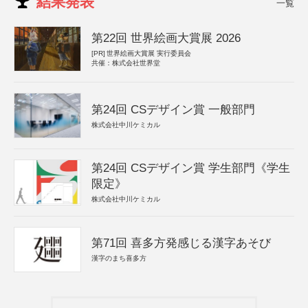
結果発表
一覧
第22回 世界絵画大賞展 2026
[PR]
世界絵画大賞展 実行委員会
共催：株式会社世界堂
第24回 CSデザイン賞 一般部門
株式会社中川ケミカル
第24回 CSデザイン賞 学生部門《学生
限定》
株式会社中川ケミカル
第71回 喜多方発感じる漢字あそび
漢字のまち喜多方