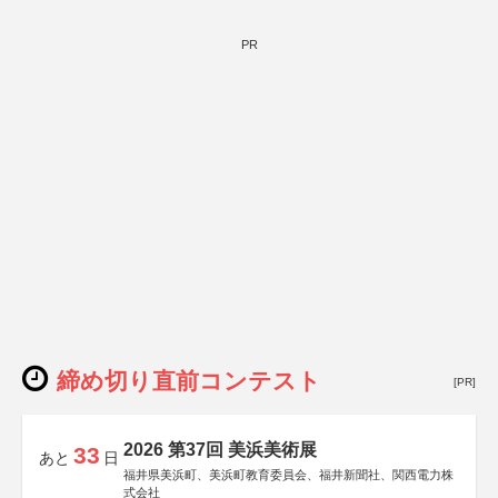
PR
締め切り直前コンテスト
[PR]
2026 第37回 美浜美術展
33
あと
日
福井県美浜町、美浜町教育委員会、福井新聞社、関西電力株
式会社