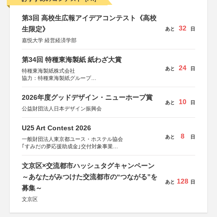
第3回 高校生広報アイデアコンテスト《高校
32
生限定》
あと
日
嘉悦大学 経営経済学部
第34回 特種東海製紙 紙わざ大賞
24
あと
日
特種東海製紙株式会社
協力：特種東海製紙グループ
特別協賛：静岡県長泉町
2026年度グッドデザイン・ニューホープ賞
10
あと
日
公益財団法人日本デザイン振興会
U25 Art Contest 2026
8
あと
日
一般財団法人東京都ユース・ホステル協会
｢すみだの夢応援助成金｣交付対象事業
すみだ五彩の芸術祭 連携企画
文京区×交流都市ハッシュタグキャンペーン
～あなたがみつけた交流都市の“つながる”を
128
あと
日
募集～
文京区