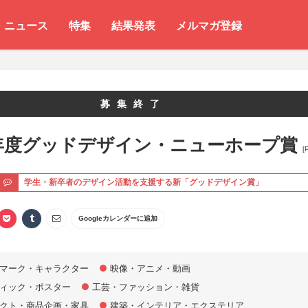
ニュース
特集
結果発表
メルマガ登録
募集終了
2年度グッドデザイン・ニューホープ賞
[
ト
学生・新卒者のデザイン活動を支援する新「グッドデザイン賞」
Googleカレンダーに追加
マーク・キャラクター
映像・アニメ・動画
ィック・ポスター
工芸・ファッション・雑貨
クト・商品企画・家具
建築・インテリア・エクステリア