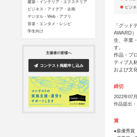
建築・インテリア・エクステリア
ビジネ
ビジネス・アイデア・企画
デジタル・Web・アプリ
音楽・エンタメ・レシピ
「グッドデ
学生向け
AWAR
生、卒業
す。
主催者の皆様へ
作品・プ
ティブ人
コンテスト掲載申し込み
および文
締切
2022年07月
作品提出・応
賞
●最優秀賞