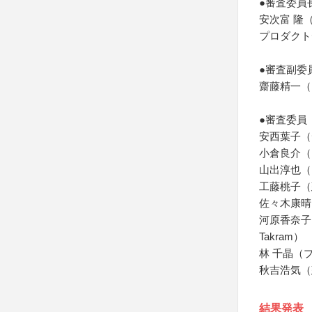
●審査委員
安次富 隆
プロダクト
●審査副委
齋藤精一（
●審査委員
安西葉子（デ
小倉良介（
山出淳也（ア
工藤桃子（建
佐々木康晴
河原香奈子
Takram）
林 千晶（
秋吉浩気（建
結果発表