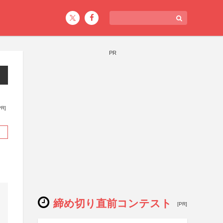
PR
PR]
締め切り直前コンテスト
[PR]