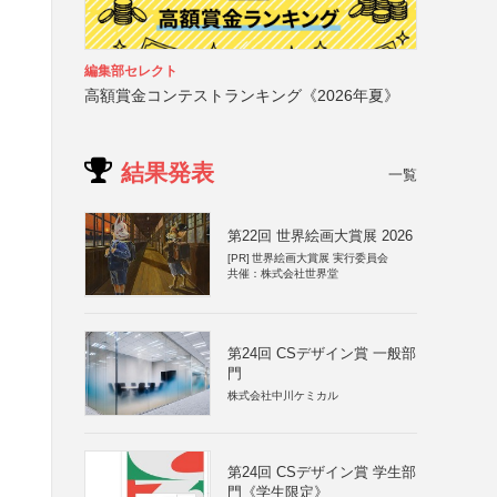
編集部セレクト
高額賞金コンテストランキング《2026年夏》
結果発表
一覧
第22回 世界絵画大賞展 2026
[PR]
世界絵画大賞展 実行委員会
共催：株式会社世界堂
第24回 CSデザイン賞 一般部
門
株式会社中川ケミカル
第24回 CSデザイン賞 学生部
門《学生限定》