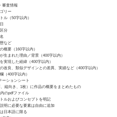
・審査情報
ゴリー
トル（50字以内）
日
区分
名
歴など
の概要（160字以内）
が生まれた理由／背景（400字以内）
を実現した経緯（400字以内）
の改良、類似デザインとの差異、実績など（400字以内）
欄（400字以内）
テーションシート
面、縦向き、1枚）に作品の概要をまとめたもの
以内のpdfファイル
トルおよびコンセプトを明記
説明に必要な要素は自由に追加
は日本語に限る