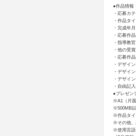
●作品情報
・応募カテ
・作品タイ
・完成年月
・応募作品
・指導教官
・他の受賞
・応募作品
・デザイン
・デザイン
・デザイン
・自由記入
●プレゼン
※A1（片
※500MB
※作品タイ
※その他、
※使用言語