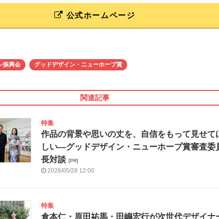
公式ホームページ
ン振興会
グッドデザイン・ニューホープ賞
関連記事
特集
作品の背景や思いの丈を、自信をもって見せて
しい―グッドデザイン・ニューホープ賞審査委
長対談
[PR]
2026/05/28 12:00
特集
倉本仁・原田祐馬・田嶋宏行が次世代デザイナ