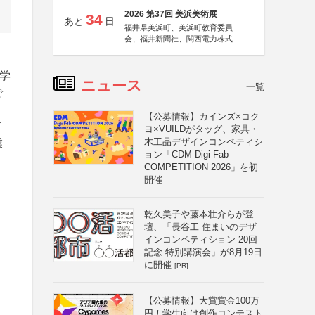
2026 第37回 美浜美術展
34
あと
日
福井県美浜町、美浜町教育委員
会、福井新聞社、関西電力株式会
社
学
ニュース
一覧
で
【公募情報】カインズ×コク
イ
ヨ×VUILDがタッグ、家具・
木工品デザインコンペティシ
業
ョン「CDM Digi Fab
COMPETITION 2026」を初
開催
乾久美子や藤本壮介らが登
壇、「長谷工 住まいのデザ
インコンペティション 20回
記念 特別講演会」が8月19日
に開催
[PR]
【公募情報】大賞賞金100万
円！学生向け創作コンテスト