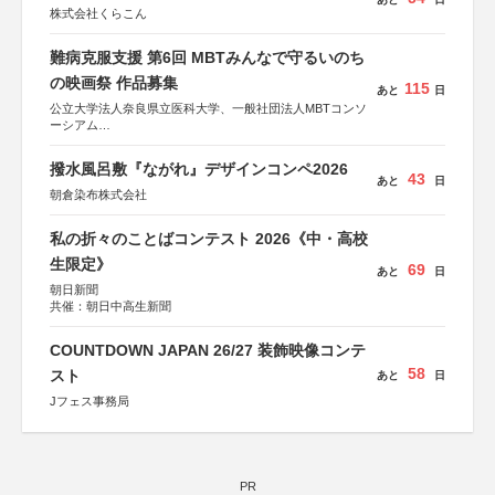
株式会社くらこん
難病克服支援 第6回 MBTみんなで守るいのち
の映画祭 作品募集
115
あと
日
公立大学法人奈良県立医科大学、一般社団法人MBTコンソ
ーシアム
協力：読売新聞社
撥水風呂敷『ながれ』デザインコンペ2026
後援：厚生労働省
43
あと
日
文部科学省
朝倉染布株式会社
奈良県
日本経済団体連合会
私の折々のことばコンテスト 2026《中・高校
関西経済連合会
「“よい仕事おこし”フェア」実行委員会
生限定》
69
あと
日
関西文化学術研究都市推進機構
朝日新聞
東京難病団体連絡協議会
共催：朝日中高生新聞
COUNTDOWN JAPAN 26/27 装飾映像コンテ
58
スト
あと
日
Jフェス事務局
PR