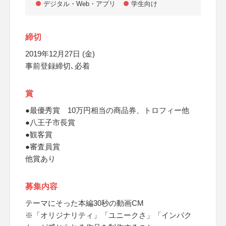
デジタル・Web・アプリ
学生向け
締切
2019年12月27日 (金)
事前登録締切､必着
賞
●最優秀賞 10万円相当の商品券、トロフィー他
●八王子市長賞
●観客賞
●審査員賞
他賞あり
募集内容
テーマにそった本編30秒の動画CM
※「オリジナリティ」「ユニークさ」「インパク