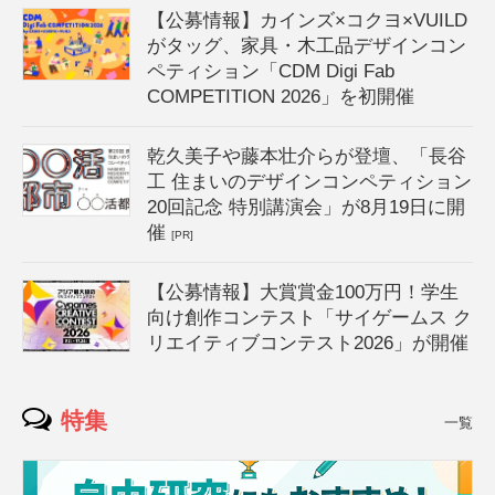
【公募情報】カインズ×コクヨ×VUILD
がタッグ、家具・木工品デザインコン
ペティション「CDM Digi Fab
COMPETITION 2026」を初開催
乾久美子や藤本壮介らが登壇、「長谷
工 住まいのデザインコンペティション
20回記念 特別講演会」が8月19日に開
催
[PR]
【公募情報】大賞賞金100万円！学生
向け創作コンテスト「サイゲームス ク
リエイティブコンテスト2026」が開催
特集
一覧