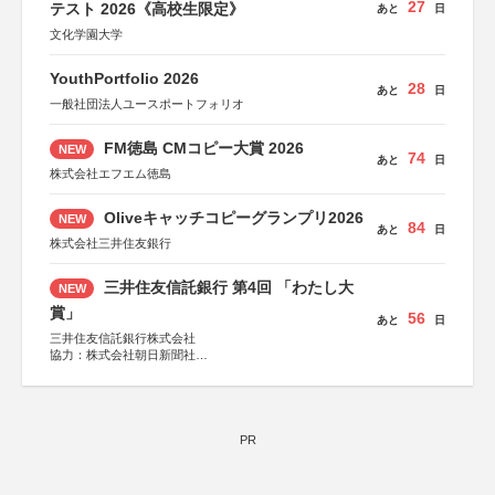
27
テスト 2026《高校生限定》
あと
日
文化学園大学
YouthPortfolio 2026
28
あと
日
一般社団法人ユースポートフォリオ
FM徳島 CMコピー大賞 2026
NEW
74
あと
日
株式会社エフエム徳島
Oliveキャッチコピーグランプリ2026
NEW
84
あと
日
株式会社三井住友銀行
三井住友信託銀行 第4回 「わたし大
NEW
賞」
56
あと
日
三井住友信託銀行株式会社
協力：株式会社朝日新聞社
後援：日本郵便株式会社
PR