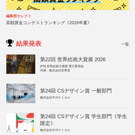
編集部セレクト
高額賞金コンテストランキング《2026年夏》
結果発表
一覧
第22回 世界絵画大賞展 2026
[PR]
世界絵画大賞展 実行委員会
共催：株式会社世界堂
第24回 CSデザイン賞 一般部門
株式会社中川ケミカル
第24回 CSデザイン賞 学生部門《学生
限定》
株式会社中川ケミカル