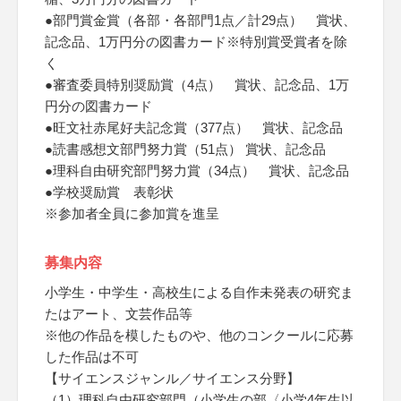
●部門賞金賞（各部・各部門1点／計29点） 賞状、
記念品、1万円分の図書カード※特別賞受賞者を除
く
●審査委員特別奨励賞（4点） 賞状、記念品、1万
円分の図書カード
●旺文社赤尾好夫記念賞（377点） 賞状、記念品
●読書感想文部門努力賞（51点） 賞状、記念品
●理科自由研究部門努力賞（34点） 賞状、記念品
●学校奨励賞 表彰状
※参加者全員に参加賞を進呈
募集内容
小学生・中学生・高校生による自作未発表の研究ま
たはアート、文芸作品等
※他の作品を模したものや、他のコンクールに応募
した作品は不可
【サイエンスジャンル／サイエンス分野】
（1）理科自由研究部門（小学生の部〈小学4年生以