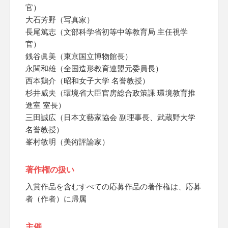
官）
大石芳野（写真家）
長尾篤志（文部科学省初等中等教育局 主任視学
官）
銭谷眞美（東京国立博物館長）
永関和雄（全国造形教育連盟元委員長）
西本鶏介（昭和女子大学 名誉教授）
杉井威夫（環境省大臣官房総合政策課 環境教育推
進室 室長）
三田誠広（日本文藝家協会 副理事長、武蔵野大学
名誉教授）
峯村敏明（美術評論家）
著作権の扱い
入賞作品を含むすべての応募作品の著作権は、応募
者（作者）に帰属
主催