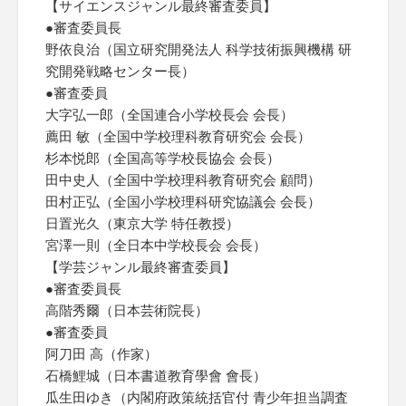
【サイエンスジャンル最終審査委員】
●審査委員長
野依良治（国立研究開発法人 科学技術振興機構 研
究開発戦略センター長）
●審査委員
大字弘一郎（全国連合小学校長会 会長）
薦田 敏（全国中学校理科教育研究会 会長）
杉本悦郎（全国高等学校長協会 会長）
田中史人（全国中学校理科教育研究会 顧問）
田村正弘（全国小学校理科研究協議会 会長）
日置光久（東京大学 特任教授）
宮澤一則（全日本中学校長会 会長）
【学芸ジャンル最終審査委員】
●審査委員長
高階秀爾（日本芸術院長）
●審査委員
阿刀田 高（作家）
石橋鯉城（日本書道教育學會 會長）
瓜生田ゆき（内閣府政策統括官付 青少年担当調査