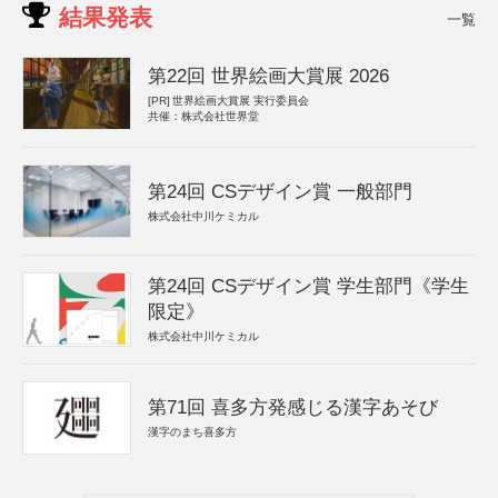
結果発表
一覧
第22回 世界絵画大賞展 2026
[PR]
世界絵画大賞展 実行委員会
共催：株式会社世界堂
第24回 CSデザイン賞 一般部門
株式会社中川ケミカル
第24回 CSデザイン賞 学生部門《学生
限定》
株式会社中川ケミカル
第71回 喜多方発感じる漢字あそび
漢字のまち喜多方