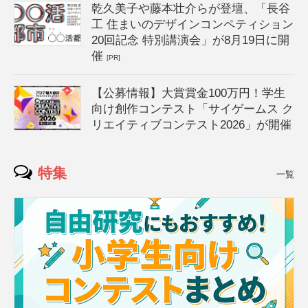
乾久美子や藤本壮介らが登壇、「長谷
工 住まいのデザインコンペティション
20回記念 特別講演会」が8月19日に開
催
[PR]
【公募情報】大賞賞金100万円！学生
向け創作コンテスト「サイゲームス ク
リエイティブコンテスト2026」が開催
特集
一覧