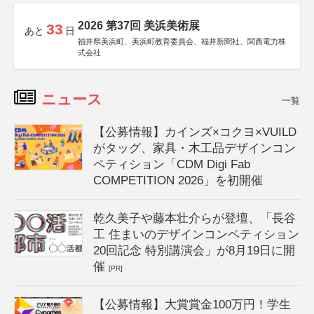
2026 第37回 美浜美術展
33
あと
日
福井県美浜町、美浜町教育委員会、福井新聞社、関西電力株
式会社
ニュース
一覧
【公募情報】カインズ×コクヨ×VUILD
がタッグ、家具・木工品デザインコン
ペティション「CDM Digi Fab
COMPETITION 2026」を初開催
乾久美子や藤本壮介らが登壇、「長谷
工 住まいのデザインコンペティション
20回記念 特別講演会」が8月19日に開
催
[PR]
【公募情報】大賞賞金100万円！学生