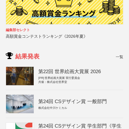
編集部セレクト
高額賞金コンテストランキング《2026年夏》
結果発表
一覧
第22回 世界絵画大賞展 2026
[PR]
世界絵画大賞展 実行委員会
共催：株式会社世界堂
第24回 CSデザイン賞 一般部門
株式会社中川ケミカル
第24回 CSデザイン賞 学生部門《学生