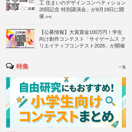
工 住まいのデザインコンペティション
20回記念 特別講演会」が8月19日に開
催
[PR]
【公募情報】大賞賞金100万円！学生
向け創作コンテスト「サイゲームス ク
リエイティブコンテスト2026」が開催
特集
一覧