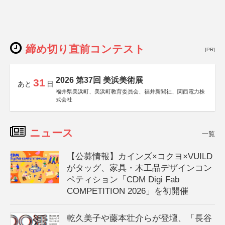
締め切り直前コンテスト
[PR]
2026 第37回 美浜美術展
31
あと
日
福井県美浜町、美浜町教育委員会、福井新聞社、関西電力株
式会社
ニュース
一覧
【公募情報】カインズ×コクヨ×VUILD
がタッグ、家具・木工品デザインコン
ペティション「CDM Digi Fab
COMPETITION 2026」を初開催
乾久美子や藤本壮介らが登壇、「長谷