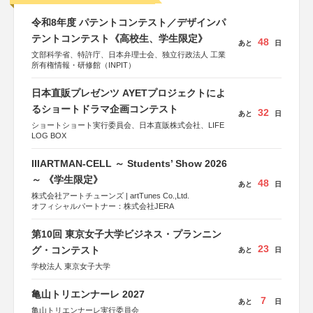
令和8年度 パテントコンテスト／デザインパ
テントコンテスト《高校生、学生限定》
48
あと
日
文部科学省、特許庁、日本弁理士会、独立行政法人 工業
所有権情報・研修館（INPIT）
日本直販プレゼンツ AYETプロジェクトによ
るショートドラマ企画コンテスト
32
あと
日
ショートショート実行委員会、日本直販株式会社、LIFE
LOG BOX
IIIARTMAN-CELL ～ Students’ Show 2026
～ 《学生限定》
48
あと
日
株式会社アートチューンズ | artTunes Co.,Ltd.
オフィシャルパートナー：株式会社JERA
第10回 東京女子大学ビジネス・プランニン
23
グ・コンテスト
あと
日
学校法人 東京女子大学
亀山トリエンナーレ 2027
7
あと
日
亀山トリエンナーレ実行委員会