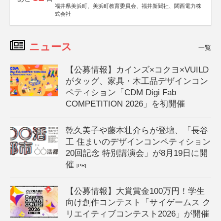
福井県美浜町、美浜町教育委員会、福井新聞社、関西電力株
式会社
ニュース
一覧
【公募情報】カインズ×コクヨ×VUILD
がタッグ、家具・木工品デザインコン
ペティション「CDM Digi Fab
COMPETITION 2026」を初開催
乾久美子や藤本壮介らが登壇、「長谷
工 住まいのデザインコンペティション
20回記念 特別講演会」が8月19日に開
催
[PR]
【公募情報】大賞賞金100万円！学生
向け創作コンテスト「サイゲームス ク
リエイティブコンテスト2026」が開催